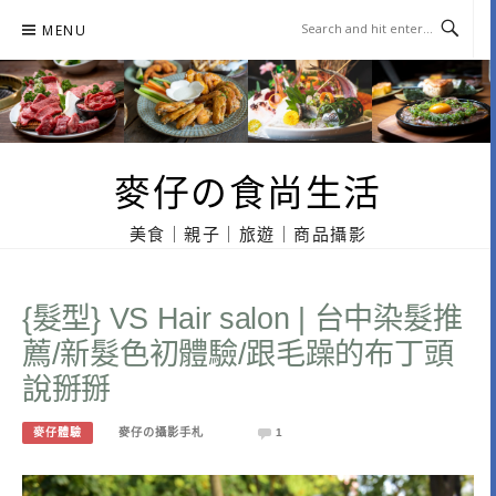
Skip
MENU
to
content
麥仔の食尚生活
美食｜親子｜旅遊｜商品攝影
{髮型} VS Hair salon | 台中染髮推
薦/新髮色初體驗/跟毛躁的布丁頭
說掰掰
麥仔體驗
麥仔の攝影手札
1