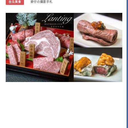
台北美食
麥仔の攝影手札