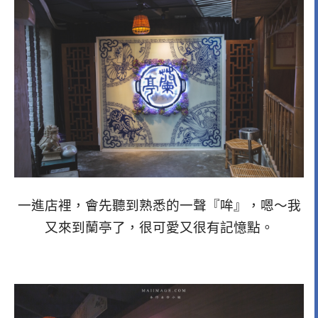
一進店裡，會先聽到熟悉的一聲『哞』，嗯～我
又來到蘭亭了，很可愛又很有記憶點。