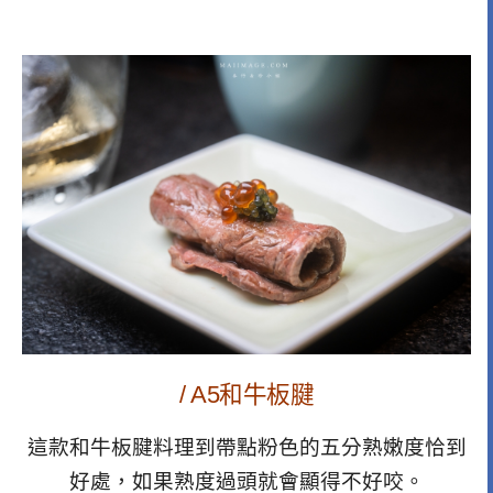
/ A5和牛板腱
這款和牛板腱料理到帶點粉色的五分熟嫩度恰到
好處，如果熟度過頭就會顯得不好咬。