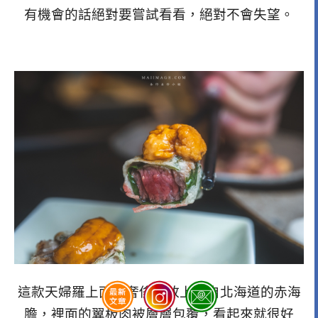
有機會的話絕對要嘗試看看，絕對不會失望。
這款天婦羅上面還奢侈地放上來自北海道的赤海
膽，裡面的翼板肉被層層包覆，看起來就很好