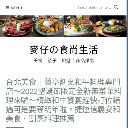
Skip
MENU
to
content
麥仔の食尚生活
美食｜親子｜旅遊｜商品攝影
台北美食｜蘭亭割烹和牛料理專門
店～2022聖誕節限定全新無菜單料
理來囉～精緻和牛饗宴趕快訂位錯
過可是要等明年啦。捷運信義安和
美食、割烹料理推薦