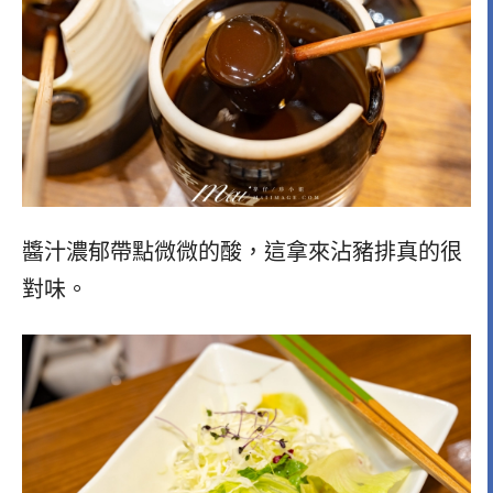
醬汁濃郁帶點微微的酸，這拿來沾豬排真的很
對味。