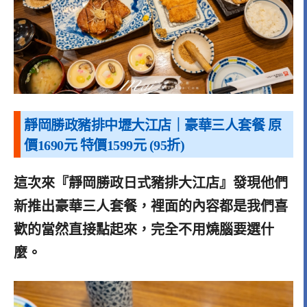
靜岡勝政豬排中壢大江店｜豪華三人套餐
原
價
1690
元
特價
1599
元
(95
折
)
這次來『靜岡勝政日式豬排大江店』發現他們
新推出豪華三人套餐，裡面的內容都是我們喜
歡的當然直接點起來，完全不用燒腦要選什
麼。