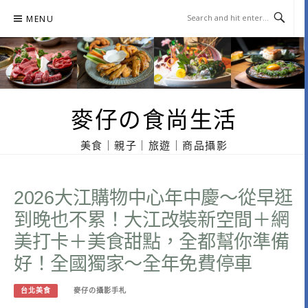
Skip
MENU
to
content
麥仔の食尚生活
美食｜親子｜旅遊｜商品攝影
2026大江購物中心年中慶～從早逛
到晚也不累！大江改裝新空間＋網
美打卡＋美食甜點，全都幫你準備
好！全國獨家～全年免費停車
台北美食
麥仔の攝影手札