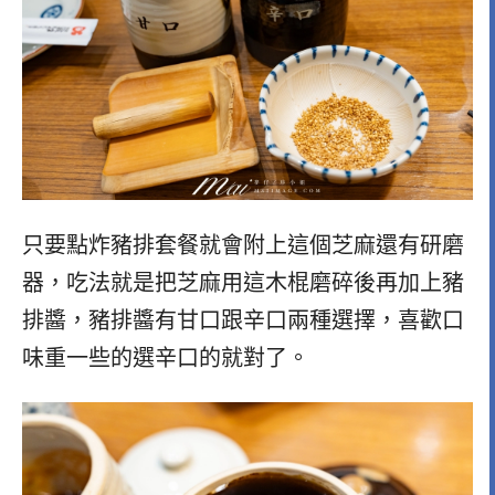
只要點炸豬排套餐就會附上這個芝麻還有研磨
器，吃法就是把芝麻用這木棍磨碎後再加上豬
排醬，豬排醬有甘口跟辛口兩種選擇，喜歡口
味重一些的選辛口的就對了。