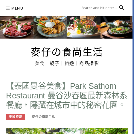
Skip
MENU
to
content
麥仔の食尚生活
美食｜親子｜旅遊｜商品攝影
【泰國曼谷美食】Park Sathorn
Restaurant 曼谷沙吞區最新森林系
餐廳，隱藏在城市中的秘密花園。
泰國旅遊
麥仔の攝影手札