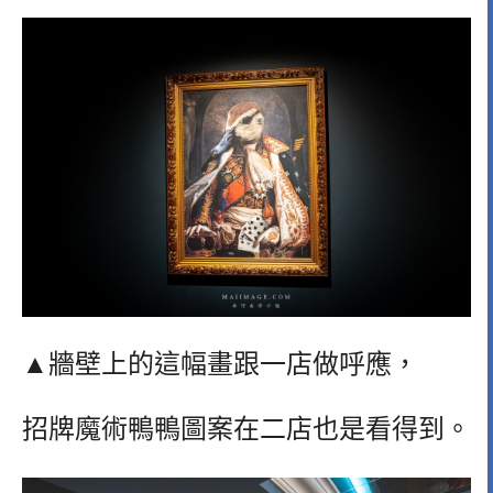
▲牆壁上的這幅畫跟一店做呼應，
招牌魔術鴨鴨圖案在二店也是看得到。