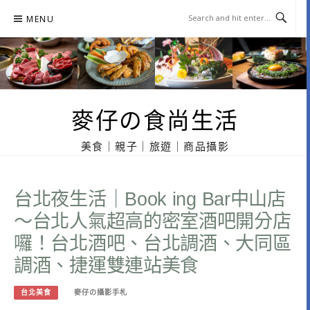
Skip
MENU
to
content
麥仔の食尚生活
美食｜親子｜旅遊｜商品攝影
台北夜生活｜Book ing Bar中山店
～台北人氣超高的密室酒吧開分店
囉！台北酒吧、台北調酒、大同區
調酒、捷運雙連站美食
台北美食
麥仔の攝影手札