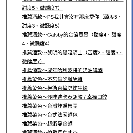
甜度5、微醺度7）
推薦酒款～PS我其實沒有那麼愛你（酸度5、
甜度3、微醺度5）
推薦酒款～Gatsby的金箔風暴（酸度4、甜度
4、微醺度4）
推薦酒款～黎明的黑暗騎士（苦度2、甜度5、
微醺度7）
推薦酒款～成年哈利波特的奶油啤酒
推薦菜色～不忘偷吃鹹酥雞
推薦菜色～橫衝直撞舒炸生蠔
推薦菜色～沙哇迪卡泰胡餃 / 幸福口餃
推薦菜色～台灣炸遍集團
推薦菜色～台式法國麵包
推薦菜色～超蝦曼谷麵
推薦酒款～伯爵長島冰茶