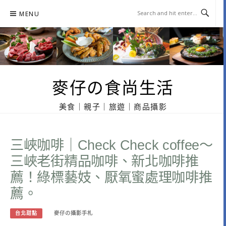
Skip
MENU
to
content
麥仔の食尚生活
美食｜親子｜旅遊｜商品攝影
三峽咖啡｜Check Check coffee～
三峽老街精品咖啡、新北咖啡推
薦！綠標藝妓、厭氧蜜處理咖啡推
薦。
台北甜點
麥仔の攝影手札