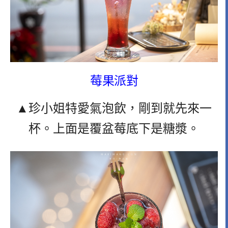
莓果派對
▲珍小姐特愛氣泡飲，剛到就先來一
杯。上面是覆盆莓底下是糖漿。