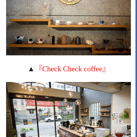
▲
『Check Check coffee』