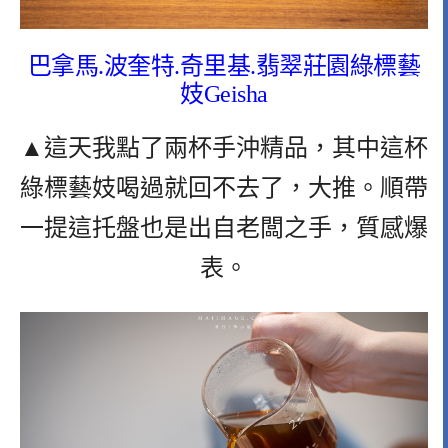
巴拿馬.波奎特.奇里基.翡翠莊園綠標藝
妓Geisha
▲這天我點了兩杯手沖精品，其中這杯
綠標藝妓喝過就回不去了，大推。順帶
一提這托盤也是出自老闆之手，質感爆
表。