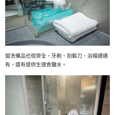
盥洗備品也很齊全，牙刷、刮鬍刀、浴帽通通
有，還有提供生理食鹽水。