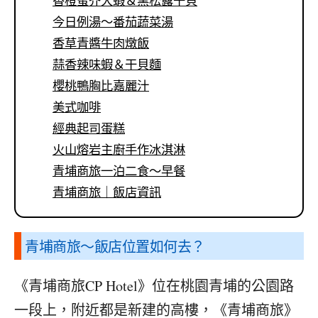
香橙蜜芥大蝦＆黑松露干貝
今日例湯～番茄蔬菜湯
香草青醬牛肉燉飯
蒜香辣味蝦＆干貝麵
櫻桃鴨胸比嘉麗汁
美式咖啡
經典起司蛋糕
火山熔岩主廚手作冰淇淋
青埔商旅一泊二食～早餐
青埔商旅｜飯店資訊
青埔商旅
～飯店位置如何去？
《青埔商旅CP Hotel》位在桃園青埔的公園路
一段上，附近都是新建的高樓，《青埔商旅》