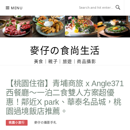
Skip
MENU
to
content
麥仔の食尚生活
美食｜親子｜旅遊｜商品攝影
【桃園住宿】青埔商旅 x Angle371
西餐廳～一泊二食雙人方案超優
惠！鄰近X park、華泰名品城，桃
園過境飯店推薦。
桃園小旅行
麥仔の攝影手札