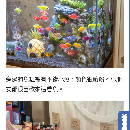
旁邊的魚缸裡有不錯小魚，顏色很繽紛。小朋
友都很喜歡來這看魚。