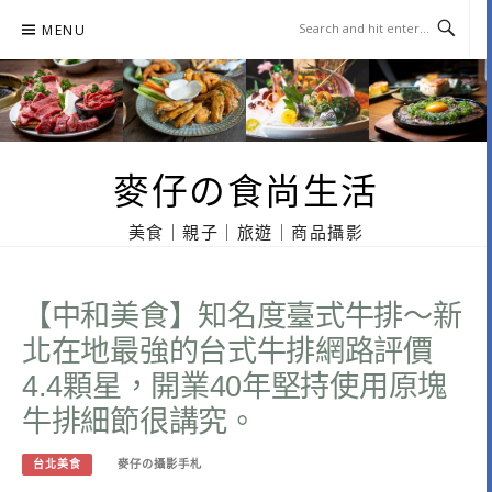
Skip
MENU
to
content
麥仔の食尚生活
美食｜親子｜旅遊｜商品攝影
【中和美食】知名度臺式牛排～新
北在地最強的台式牛排網路評價
4.4顆星，開業40年堅持使用原塊
牛排細節很講究。
台北美食
麥仔の攝影手札