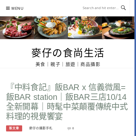
Skip
MENU
to
content
麥仔の食尚生活
美食｜親子｜旅遊｜商品攝影
『中料食記』飯BAR x 信義微風=
飯BAR station｜飯BAR三店10/14
全新開幕｜時髦中菜顛覆傳統中式
料理的視覺饗宴
新文章
麥仔の攝影手札
0