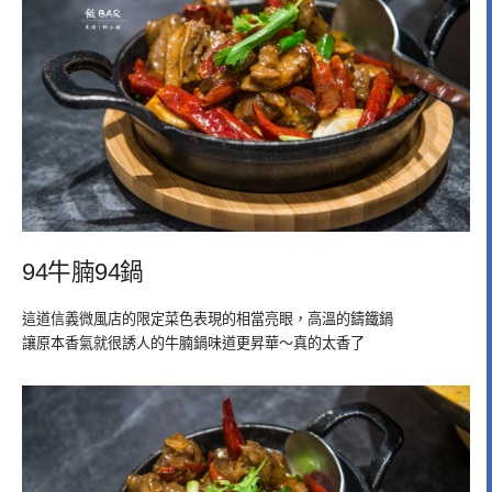
94牛腩94鍋
這道信義微風店的限定菜色表現的相當亮眼，高溫的鑄鐵鍋
讓原本香氣就很誘人的牛腩鍋味道更昇華～真的太香了