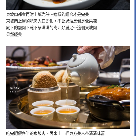
東坡肉都會再附上鹹光餅～這樣的組合才是完美
東坡肉上層的肥肉入口即化，不會過油反倒是像果凍
底下的瘦肉不乾不柴滿滿的肉汁好滿足～這個東坡肉
果然經典
吃完肥瘦各半的東坡肉，再來上一杯東方美人茶清清味蕾