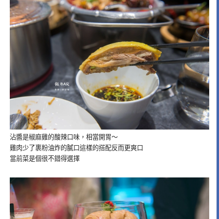
沾醬是椒麻雞的酸辣口味，相當開胃～
雞肉少了裹粉油炸的膩口這樣的搭配反而更爽口
當前菜是個很不錯得選擇