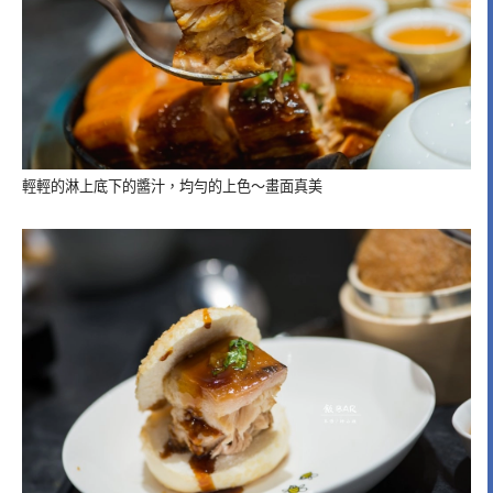
輕輕的淋上底下的醬汁，均勻的上色～畫面真美