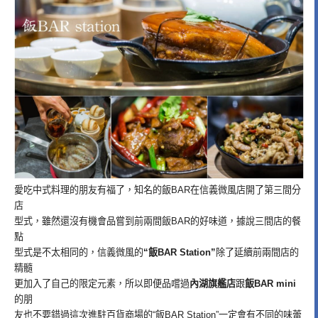
愛吃中式料理的朋友有福了，知名的飯BAR在信義微風店開了第三間分
店
型式，雖然還沒有機會品嘗到前兩間飯BAR的好味道，據說三間店的餐
點
型式是不太相同的，信義微風的
“飯BAR Station”
除了延續前兩間店的
精髓
更加入了自己的限定元素，所以即便品嚐過
內湖旗艦店
跟
飯BAR mini
的朋
友也不要錯過這次進駐百貨商場的“飯BAR Station”一定會有不同的味蕾