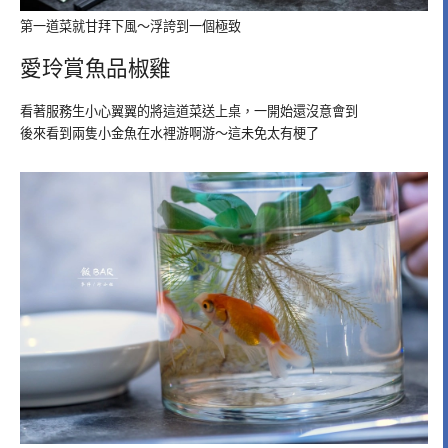
第一道菜就甘拜下風～浮誇到一個極致
愛玲賞魚品椒雞
看著服務生小心翼翼的將這道菜送上桌，一開始還沒意會到
後來看到兩隻小金魚在水裡游啊游～這未免太有梗了