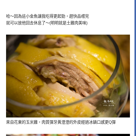
哈～因為這小金魚讓我吃得更起勁，趕快品嚐完
就可以放他回去休息了～(明明就是土雞肉美味)
來自花東的玉米雞，肉質彈牙黃澄澄的外皮經過冰鎮口感更Q彈