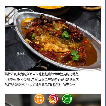
終於看到主角的真面目～這款經典辣煮魚選用的是鱸魚
再經過花椒 乾辣椒 洋蔥 豆瓣及10多種辛香料調味而成
味道層次很多卻不因調味影響魚肉的鮮甜，實在難得