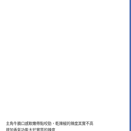
主角牛腩口感軟嫩帶點咬勁，乾辣椒的辣度其實不高
增加香氣功能大於實質的辣度