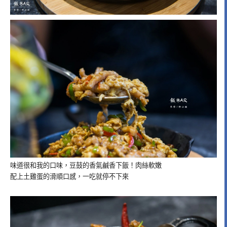
味道很和我的口味，豆鼓的香氣鹹香下飯！肉絲軟嫩
配上土雞蛋的滑順口感，一吃就停不下來