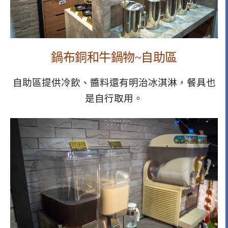
鍋布銅和牛鍋物~
自助區
自助區提供冷飲、醬料還有明治冰淇淋，餐具也
是自行取用。