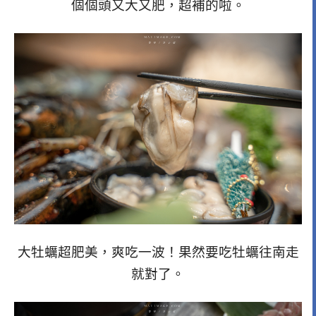
個個頭又大又肥，超補的啦。
大牡蠣超肥美，爽吃一波！果然要吃牡蠣往南走
就對了。