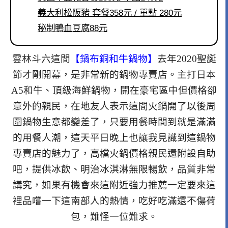
義大利松阪豬 套餐358元 / 單點 280元
秘制鴨血豆腐88元
雲林斗六這間
【鍋布銅和牛鍋物】
去年2020聖誕
節才剛開幕，是非常新的鍋物專賣店。主打日本
A5和牛、頂級海鮮鍋物，開在豪宅區中但價格卻
意外的親民，在地友人表示這間火鍋開了以後周
圍鍋物生意都變差了，只要用餐時間到就是滿滿
的用餐人潮，這天平日晚上也讓我見識到這鍋物
專賣店的魅力了，高檔火鍋價格親民還附設自助
吧，提供冰飲、明治冰淇淋無限暢飲，品質非常
講究，如果有機會來這附近強力推薦一定要來這
裡品嚐一下這南部人的熱情，吃好吃滿還不傷荷
包，難怪一位難求。