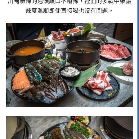
川蜀麻辣的湯頭順口不嗆辣，裡面的多款中藥讓
辣度溫順即使直接喝也沒有問題。