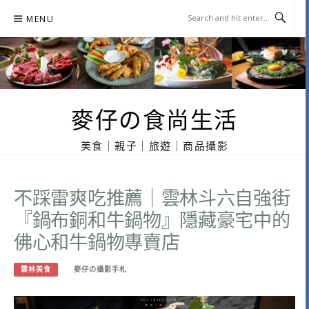
Skip
MENU
to
content
麥仔の食尚生活
美食｜親子｜旅遊｜商品攝影
不踩雷爽吃推薦｜雲林斗六自強街
『鍋布銅和牛鍋物』隱藏豪宅中的
佛心和牛鍋物專賣店
雲林美食
麥仔の攝影手札