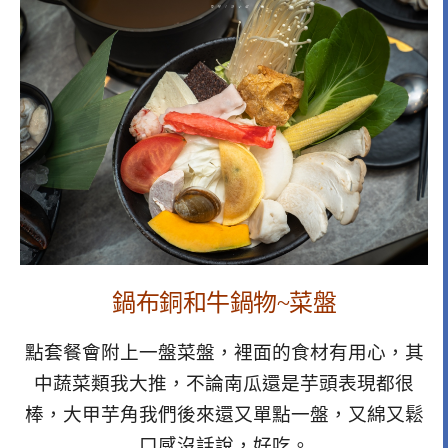
鍋布銅和牛鍋物~
菜盤
點套餐會附上一盤菜盤，裡面的食材有用心，其
中蔬菜類我大推，不論南瓜還是芋頭表現都很
棒，大甲芋角我們後來還又單點一盤，又綿又鬆
口感沒話說，好吃。