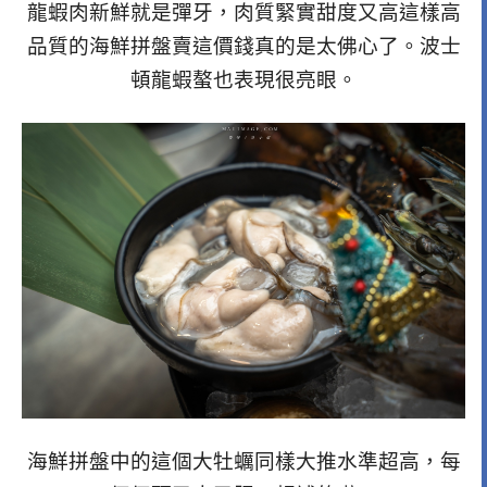
龍蝦肉新鮮就是彈牙，肉質緊實甜度又高這樣高
品質的海鮮拼盤賣這價錢真的是太佛心了。波士
頓龍蝦螯也表現很亮眼。
海鮮拼盤中的這個大牡蠣同樣大推水準超高，每