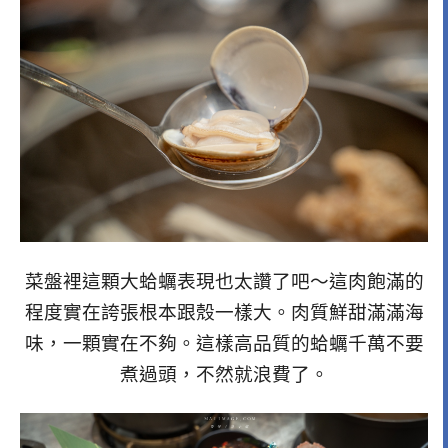
菜盤裡這顆大蛤蠣表現也太讚了吧～這肉飽滿的
程度實在誇張根本跟殼一樣大。肉質鮮甜滿滿海
味，一顆實在不夠。這樣高品質的蛤蠣千萬不要
煮過頭，不然就浪費了。