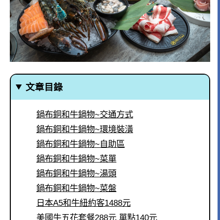
文章目錄
鍋布銅和牛鍋物~交通方式
鍋布銅和牛鍋物~環境裝潢
鍋布銅和牛鍋物~自助區
鍋布銅和牛鍋物~菜單
鍋布銅和牛鍋物~湯頭
鍋布銅和牛鍋物~菜盤
日本A5和牛紐約客1488元
美國牛五花套餐288元 單點140元