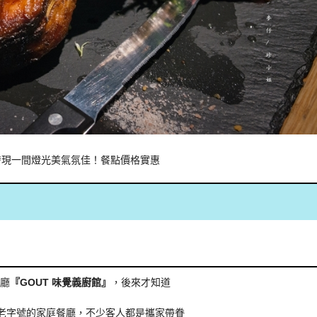
發現一間燈光美氣氛佳！餐點價格實惠
餐廳
『GOUT 味覺義廚館』
，後來才知道
老字號的家庭餐廳，不少客人都是攜家帶眷