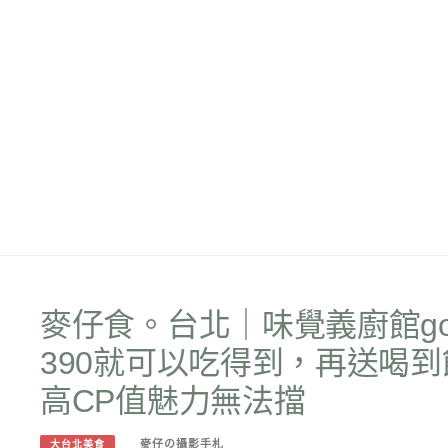
麥仔食。台北｜味覺義廚館g
390就可以吃得到，再送喝
高CP值魅力無法擋
麥仔の攝影手札
大台北美食