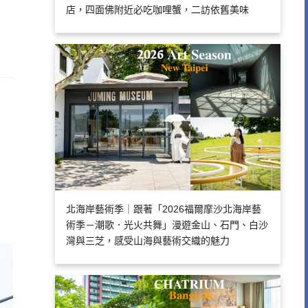
店，四面佛附近必吃咖哩蟹，二訪依舊美味
北海岸藝術季｜跟著「2026福爾摩沙北海岸藝
術季－潮歌．光火共舞」漫遊金山、石門、白沙
灣與三芝，感受山海與藝術交織的魅力