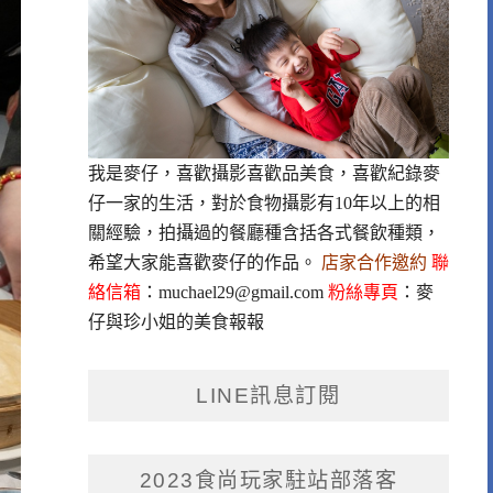
我是麥仔，喜歡攝影喜歡品美食，喜歡紀錄麥
仔一家的生活，對於食物攝影有10年以上的相
關經驗，拍攝過的餐廳種含括各式餐飲種類，
希望大家能喜歡麥仔的作品。
店家合作邀約
聯
絡信箱
：
muchael29@gmail.com
粉絲專頁
：
麥
仔與珍小姐的美食報報
LINE訊息訂閱
2023食尚玩家駐站部落客