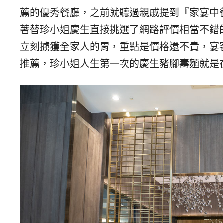
薦的優秀餐廳，之前就聽過親戚提到『家宴中
著替珍小姐慶生直接挑選了網路評價相當不錯
立刻擄獲全家人的胃，重點是價格還不貴，宴
推薦，珍小姐人生第一次的慶生豬腳壽麵就是