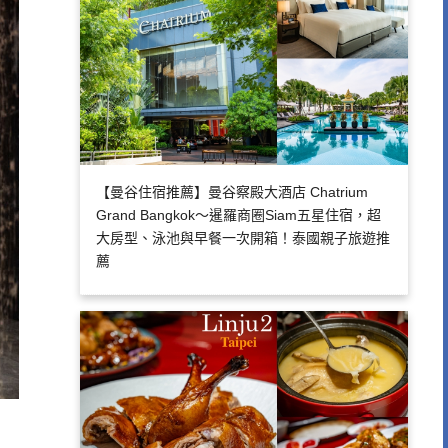
【曼谷住宿推薦】曼谷察殿大酒店 Chatrium
Grand Bangkok～暹羅商圈Siam五星住宿，超
大房型、泳池與早餐一次開箱！泰國親子旅遊推
薦