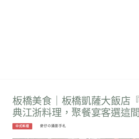
板橋美食｜板橋凱薩大飯店
典江浙料理，聚餐宴客選這
麥仔の攝影手札
中式料理