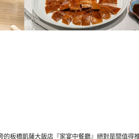
旁的板橋凱薩大飯店『家宴中餐廳』絕對是間值得