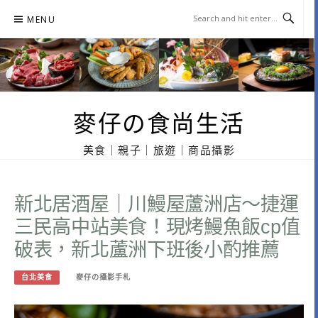
Skip
MENU
to
content
麥仔の食尚生活
美食｜親子｜旅遊｜商品攝影
新北居酒屋｜川鰻屋蘆洲店～捷運
三民高中站美食！現烤鰻魚飯cp值
破表，新北蘆洲下班後小酌推薦
台北美食
麥仔の攝影手札