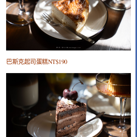
巴斯克起司蛋糕NT$190