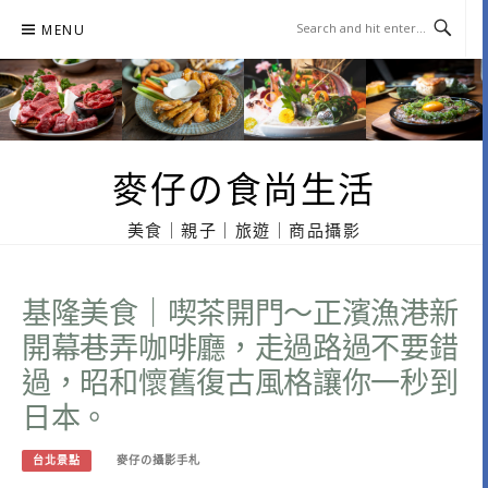
Skip
MENU
to
content
麥仔の食尚生活
美食｜親子｜旅遊｜商品攝影
基隆美食｜喫茶開門～正濱漁港新
開幕巷弄咖啡廳，走過路過不要錯
過，昭和懷舊復古風格讓你一秒到
日本。
台北景點
麥仔の攝影手札