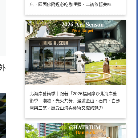
店，四面佛附近必吃咖哩蟹，二訪依舊美味
外
北海岸藝術季｜跟著「2026福爾摩沙北海岸藝
術季－潮歌．光火共舞」漫遊金山、石門、白沙
灣與三芝，感受山海與藝術交織的魅力