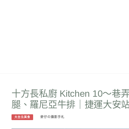
十方長私廚 Kitchen 1
腿、羅尼亞牛排｜捷運大安
麥仔の攝影手札
大台北美食