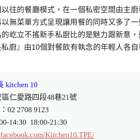
同以往的餐廳模式，在一個私密空間
由主廚
再以無菜單方式呈現
讓用餐的同時又多了一
名的屹立不搖
新手私廚比的是魅力跟新意，
長私廚』
由10個對餐飲有執念的年輕人各自
kitchen 10
區仁愛路四段48巷21號
2 2708 9123
4:30  18:00-21:30
.facebook.com/Kitchen10.TPE/