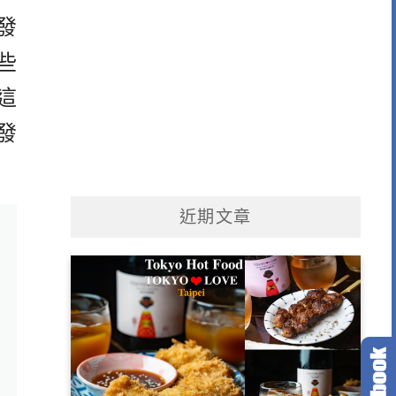
發
些
這
發
近期文章