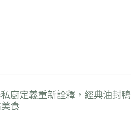
0～巷弄私廚定義重新詮釋，經典油封鴨
站美食