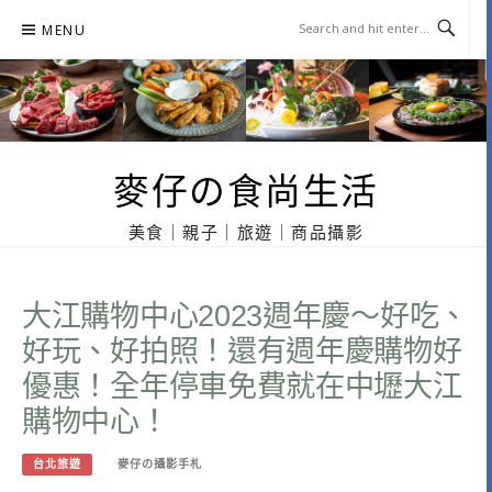
Skip
MENU
to
content
麥仔の食尚生活
美食｜親子｜旅遊｜商品攝影
大江購物中心2023週年慶～好吃、
好玩、好拍照！還有週年慶購物好
優惠！全年停車免費就在中壢大江
購物中心！
台北旅遊
麥仔の攝影手札