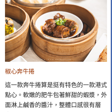
椒心奔牛捲
這一款奔牛捲算是挺有特色的一款港式
點心。軟嫩的肥牛包著鮮甜的蝦漿，外
面淋上鹹香的醬汁，整體口感很有層