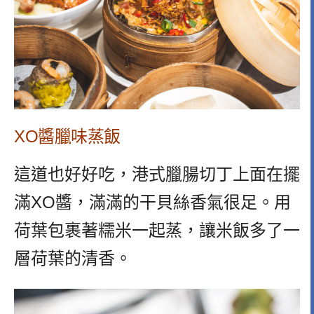
XO醬臘味蒸飯
這道也好好吃，港式臘腸切丁上面在擺
滿XO醬，滿滿的干貝絲香氣很足。用
荷葉包裹著糯米一起蒸，讓米飯多了一
層荷葉的清香。