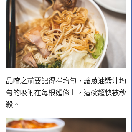
品嚐之前要記得拌均勻，讓蔥油醬汁均
勻的吸附在每根麵條上，這碗超快被秒
殺。