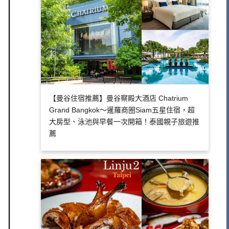
【曼谷住宿推薦】曼谷察殿大酒店 Chatrium
Grand Bangkok～暹羅商圈Siam五星住宿，超
大房型、泳池與早餐一次開箱！泰國親子旅遊推
薦