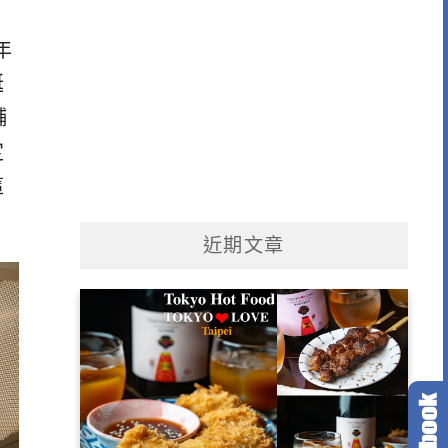
年
誕
舖
定
這
近期文章