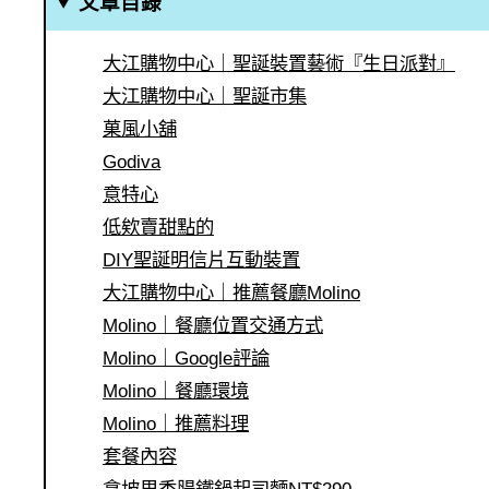
文章目錄
大江購物中心｜聖誕裝置藝術『生日派對』
大江購物中心｜聖誕市集
菓風小舖
Godiva
意特心
低欸賣甜點的
DIY聖誕明信片互動裝置
大江購物中心｜推薦餐廳Molino
Molino｜餐廳位置交通方式
Molino｜Google評論
Molino｜餐廳環境
Molino｜推薦料理
套餐內容
拿坡里香腸鐵鍋起司麵NT$290