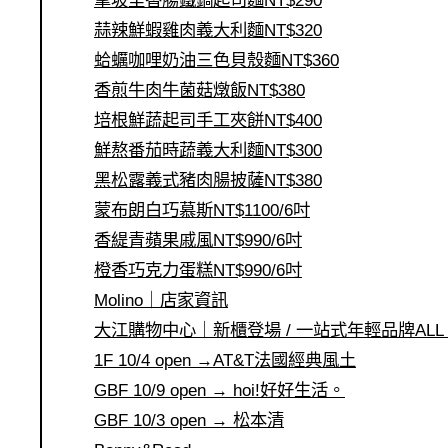
蒜辣鮮蝦雞肉義大利麵NT$320
蛤蠣咖哩奶油三色貝殼麵NT$360
香煎牛肉牛菌菇燉飯NT$380
培根鮮蔬起司手工夾餅NT$400
鮮熬番茄時蔬義大利麵NT$300
黑松露義式豬肉腸披薩NT$380
蒙布朗白巧慕斯NT$1100/6吋
香緹青蘋果戚風NT$990/6吋
橙香巧克力蛋糕NT$990/6吋
Molino｜店家資訊
大江購物中心｜新櫃登場 / 一站式年輕品牌ALL 
1F 10/4 open →AT&T法國經典風土
GBF 10/9 open → hoi!好好生活。
GBF 10/3 open → 松本清