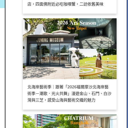
店，四面佛附近必吃咖哩蟹，二訪依舊美味
北海岸藝術季｜跟著「2026福爾摩沙北海岸藝
術季－潮歌．光火共舞」漫遊金山、石門、白沙
灣與三芝，感受山海與藝術交織的魅力