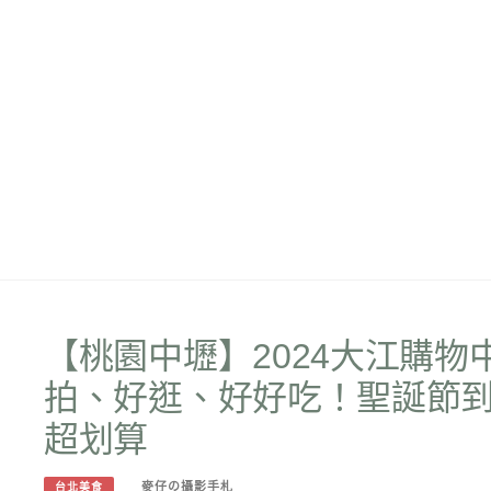
【桃園中壢】2024大江購
拍、好逛、好好吃！聖誕節
超划算
麥仔の攝影手札
台北美食