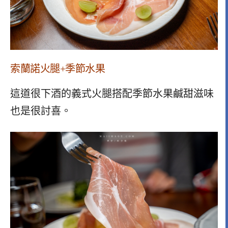
索蘭諾火腿+季節水果
這道很下酒的義式火腿搭配季節水果鹹甜滋味
也是很討喜。