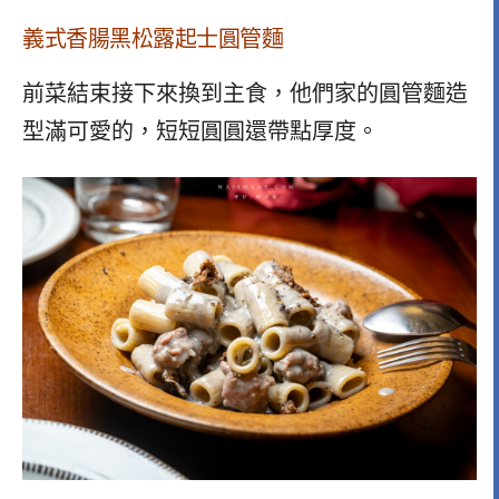
義式香腸黑松露起士圓管麵
前菜結束接下來換到主食，他們家的圓管麵造
型滿可愛的，短短圓圓還帶點厚度。