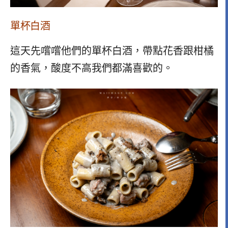
單杯白酒
這天先嚐嚐他們的單杯白酒，帶點花香跟柑橘
的香氣，酸度不高我們都滿喜歡的。