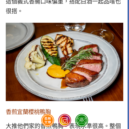
這個義式香腸口味偏重，搭配白酒一起品嚐也
很搭。
香煎宜蘭櫻桃鴨胸
大推他們家的香煎鴨胸，表現水準很高。整個