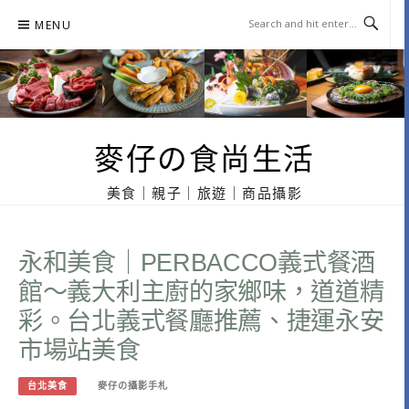
Skip
MENU
to
content
麥仔の食尚生活
美食｜親子｜旅遊｜商品攝影
永和美食｜PERBACCO義式餐酒
館～義大利主廚的家鄉味，道道精
彩。台北義式餐廳推薦、捷運永安
市場站美食
台北美食
麥仔の攝影手札