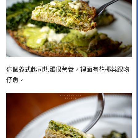
這個義式起司烘蛋很營養，裡面有花椰菜跟吻
仔魚。