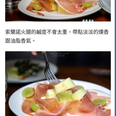
索蘭諾火腿的鹹度不會太重，帶點淡淡的燻香
跟油脂香氣。