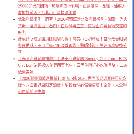
25000元桌菜開箱！玻璃脆皮小乳鴨、魚翅濃湯一品雞、油焗大
虎蝦好銷魂、台北小巨蛋捷運美食
北海岸藝術季｜跟著「2026福爾摩沙北海岸藝術季－潮歌．光火
共舞」漫遊金山、石門、白沙灣與三芝，感受山海與藝術交織的
魅力
彥靚診所玻尿酸消除眼袋心得｜醫美小白初體驗！自然改善眼袋
與疲憊感，不用手術也能改善眼袋？醫師技術、護理服務完整分
享
【泰國海鮮餐廳推薦】上味泰海鮮餐廳 Savoey Chit Lom｜BTS
Chit Lom站超過50年泰國菜老店，四面佛附近必吃咖哩蟹，二訪
依舊美味
【2026聚餐葡萄酒推薦】南法小豬 2026 世界盃足球賽限量紀念
版～六國世界盃限定酒標，聚餐看球必備葡萄酒！全聯、大全聯
必買葡萄酒推薦