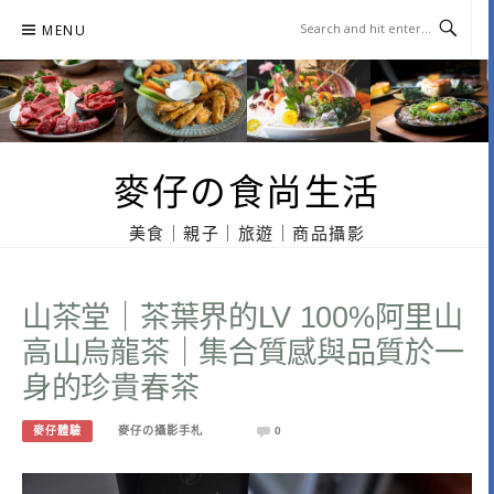
Skip
MENU
to
content
麥仔の食尚生活
美食｜親子｜旅遊｜商品攝影
山茶堂｜茶葉界的LV 100%阿里山
高山烏龍茶｜集合質感與品質於一
身的珍貴春茶
麥仔體驗
麥仔の攝影手札
0