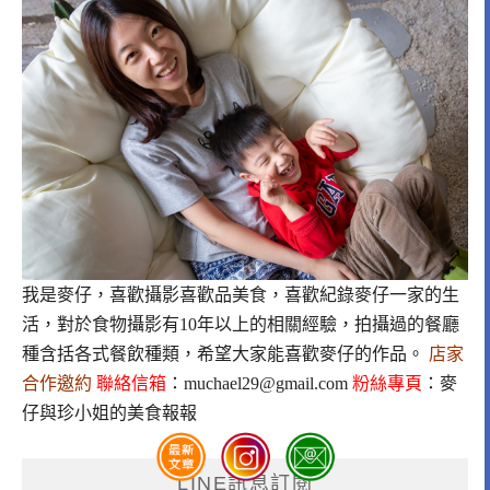
我是麥仔，喜歡攝影喜歡品美食，喜歡紀錄麥仔一家的生
活，對於食物攝影有10年以上的相關經驗，拍攝過的餐廳
種含括各式餐飲種類，希望大家能喜歡麥仔的作品。
店家
合作邀約
聯絡信箱
：
muchael29@gmail.com
粉絲專頁
：
麥
仔與珍小姐的美食報報
LINE訊息訂閱