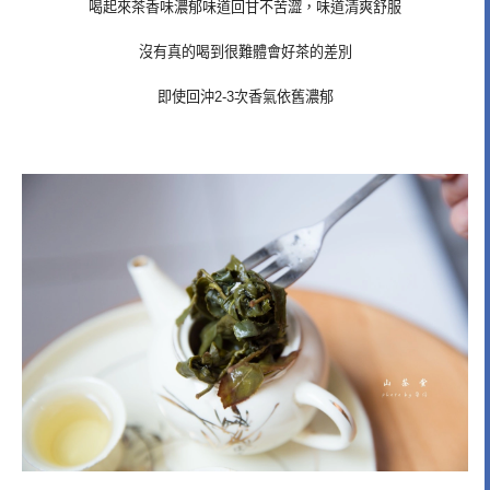
喝起來茶香味濃郁味道回甘不苦澀，味道清爽舒服
沒有真的喝到很難體會好茶的差別
即使回沖2-3次香氣依舊濃郁