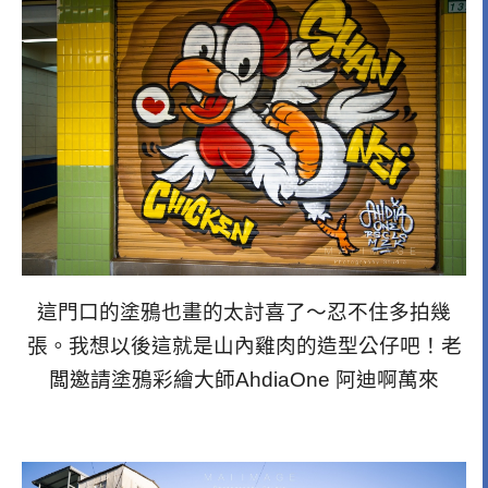
這門口的塗鴉也畫的太討喜了～忍不住多拍幾
張。我想以後這就是山內雞肉的造型公仔吧！老
闆邀請塗鴉彩繪大師AhdiaOne 阿迪啊萬來