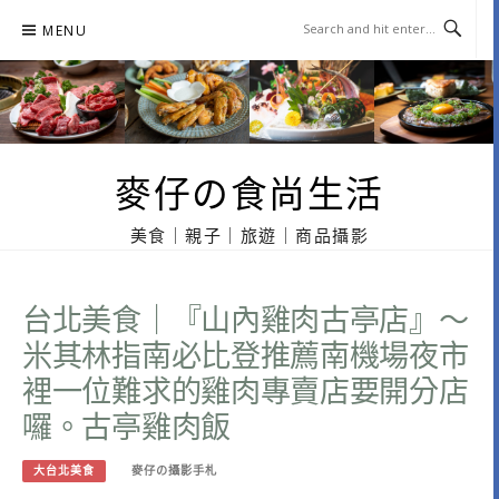
Skip
MENU
to
content
麥仔の食尚生活
美食｜親子｜旅遊｜商品攝影
台北美食｜『山內雞肉古亭店』～
米其林指南必比登推薦南機場夜市
裡一位難求的雞肉專賣店要開分店
囉。古亭雞肉飯
大台北美食
麥仔の攝影手札