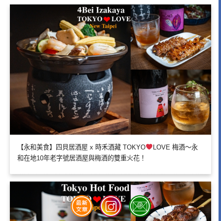
【永和美食】四貝居酒屋 x 時禾酒藏 TOKYO
LOVE 梅酒～永
和在地10年老字號居酒屋與梅酒的雙重火花！