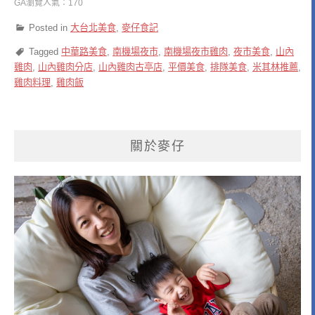
GA瀏覽人氣：170
Posted in
大台北美食
,
麥仔食記
Tagged
中華路美食
,
南機場夜市
,
南機場夜市雞肉
,
夜市美食
,
山內
雞肉
,
山內雞肉分店
,
山內雞肉古亭店
,
平價美食
,
排隊美食
,
米其林推薦
,
雞肉料理
,
雞肉飯
關於麥仔