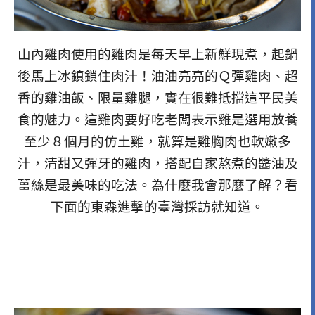
山內雞肉使用的雞肉是每天早上新鮮現煮，起鍋
後馬上冰鎮鎖住肉汁！油油亮亮的Ｑ彈雞肉、超
香的雞油飯、限量雞腿，實在很難抵擋這平民美
食的魅力。這雞肉要好吃老闆表示雞是選用放養
至少８個月的仿土雞，就算是雞胸肉也軟嫩多
汁，清甜又彈牙的雞肉，搭配自家熬煮的醬油及
薑絲是最美味的吃法。為什麼我會那麼了解？看
下面的東森進擊的臺灣採訪就知道。