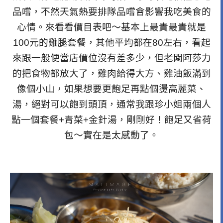
品嚐，不然天氣熱要排隊品嚐會影響我吃美食的
心情。來看看價目表吧～基本上最貴最貴就是
100元的雞腿套餐，其他平均都在80左右，看起
來跟一般便當店價位沒有差多少，但老闆阿莎力
的把食物都放大了，雞肉給得大方、雞油飯滿到
像個小山，如果想要更飽足再點個燙高麗菜、
湯，絕對可以飽到頭頂，通常我跟珍小姐兩個人
點一個套餐+青菜+金針湯，剛剛好！飽足又省荷
包～實在是太感動了。