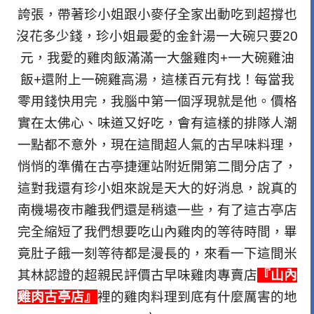
誇張，帶著珍小姐跟小麥仔全家出動吃到超撐也
沒花多少錢，珍小姐最愛的金針湯一大碗只要20
元，我愛的雞肉飯滿滿一大盤雞肉+一大碗雞油
飯+還附上一碗雞高湯，這樣百元有找！每當我
零用錢快用完，我腦中第一個浮現就是他。價格
實在太佛心、味道又好吃，會有這樣的排隊人潮
一點都不意外，現在這間超人氣的古早味料理，
悄悄的準備在古亭捷運站附近開第二間分店了，
這對我還有珍小姐來說是天大的好消息，說真的
南機場夜市離我們還是稍遠一些，有了這古亭店
完全縮短了我們想要吃山內雞肉的等待時間，畢
竟肚子餓一刻等待都是漫長的，來看一下這間米
其林認證的超親民評價古早味雞肉專賣店
『山內
雞肉古亭店』
裡的雞肉料理到底有什麼厲害的地