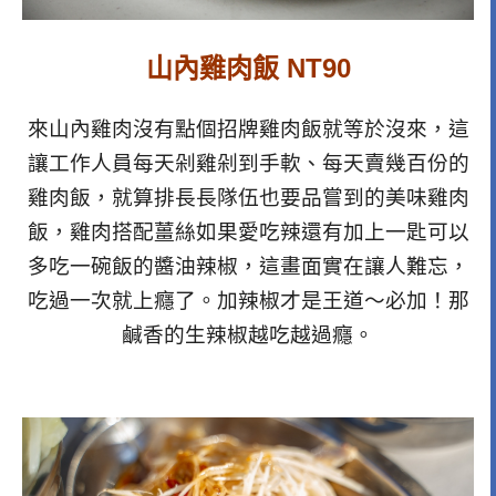
山內雞肉飯 NT90
來山內雞肉沒有點個招牌雞肉飯就等於沒來，這
讓工作人員每天剁雞剁到手軟、每天賣幾百份的
雞肉飯，就算排長長隊伍也要品嘗到的美味雞肉
飯，雞肉搭配薑絲如果愛吃辣還有加上一匙可以
多吃一碗飯的醬油辣椒，這畫面實在讓人難忘，
吃過一次就上癮了。加辣椒才是王道～必加！那
鹹香的生辣椒越吃越過癮。