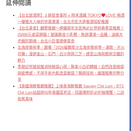
延伸閱讀
【台北居酒屋】彡耕居食事所 x 時禾酒藏 TOKYO
LOVE 梅酒
～優雅大人味的完美激盪，台北市民大道餐酒搭配推薦
【台北美食】麟聚餐廳～連續兩年米其林必比登經典粵菜推薦！
25000元桌菜開箱！玻璃脆皮小乳鴨、魚翅濃湯一品雞、油焗大
虎蝦好銷魂、台北小巨蛋捷運美食
北海岸藝術季｜跟著「2026福爾摩沙北海岸藝術季－潮歌．光火
共舞」漫遊金山、石門、白沙灣與三芝，感受山海與藝術交織的
魅力
彥靚診所玻尿酸消除眼袋心得｜醫美小白初體驗！自然改善眼袋
與疲憊感，不用手術也能改善眼袋？醫師技術、護理服務完整分
享
【泰國海鮮餐廳推薦】上味泰海鮮餐廳 Savoey Chit Lom｜BTS
Chit Lom站超過50年泰國菜老店，四面佛附近必吃咖哩蟹，二訪
依舊美味