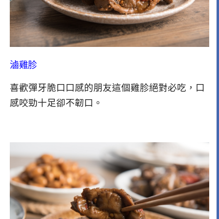
滷雞胗
喜歡彈牙脆口口感的朋友這個雞胗絕對必吃，口
感咬勁十足卻不韌口。