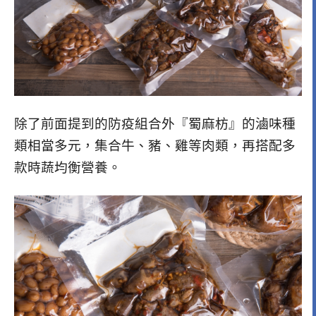
除了前面提到的防疫組合外『蜀麻枋』的滷味種
類相當多元，集合牛、豬、雞等肉類，再搭配多
款時蔬均衡營養。