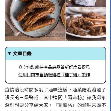
文章目錄
真空包裝維持產品高品質新鮮度看得見
使用目前市售頂級雞種『桂丁雞』製作
疫情這段時間多虧了滷味這樣下酒菜陪我渡過了
漫長的三級警戒，其中這間『蜀麻枋』讓我印象
深刻想要分享給大家，『蜀麻枋』的滷味來頭不