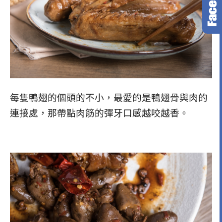
每隻鴨翅的個頭的不小，最愛的是鴨翅骨與肉的
連接處，那帶點肉筋的彈牙口感越咬越香。