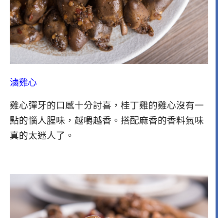
滷雞心
雞心彈牙的口感十分討喜，桂丁雞的雞心沒有一
點的惱人腥味，越嚼越香。搭配麻香的香料氣味
真的太迷人了。