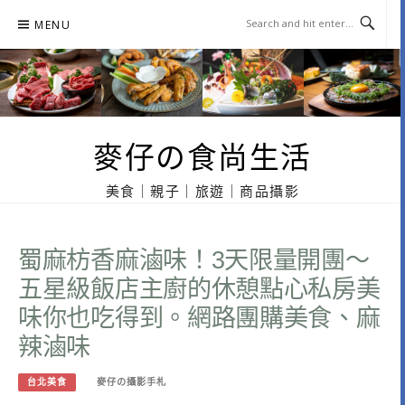
Skip
MENU
to
content
麥仔の食尚生活
美食｜親子｜旅遊｜商品攝影
蜀麻枋香麻滷味！3天限量開團～
五星級飯店主廚的休憩點心私房美
味你也吃得到。網路團購美食、麻
辣滷味
台北美食
麥仔の攝影手札