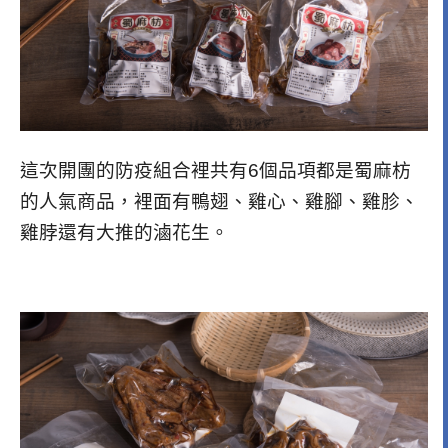
這次開團的防疫組合裡共有6個品項都是蜀麻枋
的人氣商品，裡面有鴨翅、雞心、雞腳、雞胗、
雞脖還有大推的滷花生。