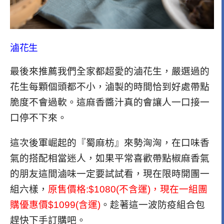
滷花生
最後來推薦我們全家都超愛的滷花生，嚴選過的
花生每顆個頭都不小，滷製的時間恰到好處帶點
脆度不會過軟。這麻香醬汁真的會讓人一口接一
口停不下來。
這次後軍崛起的『蜀麻枋』來勢洶洶，在口味香
氣的搭配相當迷人，如果平常喜歡帶點椒麻香氣
的朋友這間滷味一定要試試看，現在限時開團一
組六樣，
原售價格:$1080(不含運)，現在一組團
購優惠價$1099(含運)
。趁著這一波防疫組合包
趕快下手訂購吧。