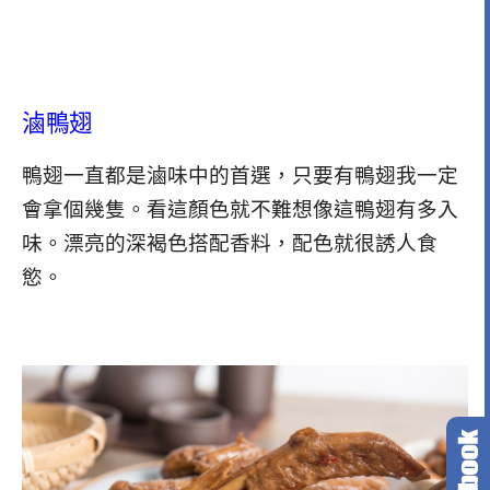
滷鴨翅
鴨翅一直都是滷味中的首選，只要有鴨翅我一定
會拿個幾隻。看這顏色就不難想像這鴨翅有多入
味。漂亮的深褐色搭配香料，配色就很誘人食
慾。