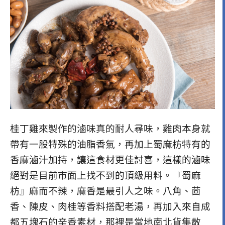
桂丁雞來製作的滷味真的耐人尋味，雞肉本身就
帶有一股特殊的油脂香氣，再加上蜀麻枋特有的
香麻滷汁加持，讓這食材更佳討喜，這樣的滷味
絕對是目前市面上找不到的頂級用料。『蜀麻
枋』麻而不辣，麻香是最引人之味。八角、茴
香、陳皮、肉桂等香料搭配老湯，再加入來自成
都五塊石的辛香素材，那裡是當地南北貨集散