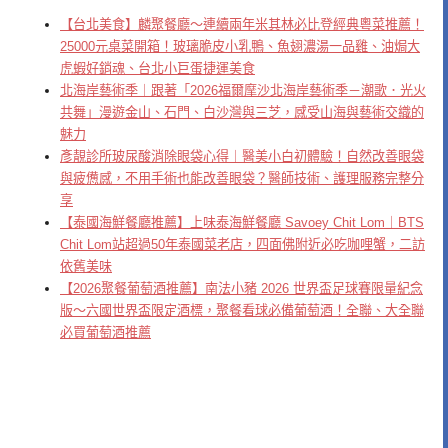
【台北美食】麟聚餐廳～連續兩年米其林必比登經典粵菜推薦！
25000元桌菜開箱！玻璃脆皮小乳鴨、魚翅濃湯一品雞、油焗大
虎蝦好銷魂、台北小巨蛋捷運美食
北海岸藝術季｜跟著「2026福爾摩沙北海岸藝術季－潮歌．光火
共舞」漫遊金山、石門、白沙灣與三芝，感受山海與藝術交織的
魅力
彥靚診所玻尿酸消除眼袋心得｜醫美小白初體驗！自然改善眼袋
與疲憊感，不用手術也能改善眼袋？醫師技術、護理服務完整分
享
【泰國海鮮餐廳推薦】上味泰海鮮餐廳 Savoey Chit Lom｜BTS
Chit Lom站超過50年泰國菜老店，四面佛附近必吃咖哩蟹，二訪
依舊美味
【2026聚餐葡萄酒推薦】南法小豬 2026 世界盃足球賽限量紀念
版～六國世界盃限定酒標，聚餐看球必備葡萄酒！全聯、大全聯
必買葡萄酒推薦