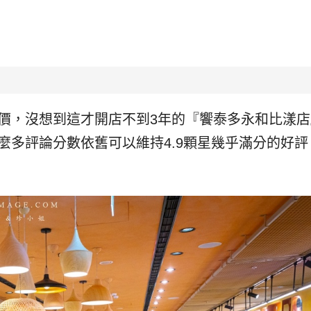
路評價，沒想到這才開店不到3年的『饗泰多永和比漾
這麼多評論分數依舊可以維持4.9顆星幾乎滿分的好評