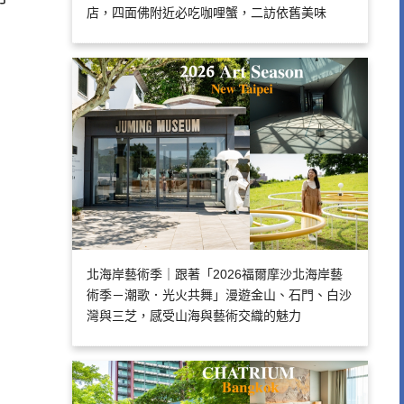
店，四面佛附近必吃咖哩蟹，二訪依舊美味
北海岸藝術季｜跟著「2026福爾摩沙北海岸藝
術季－潮歌．光火共舞」漫遊金山、石門、白沙
灣與三芝，感受山海與藝術交織的魅力