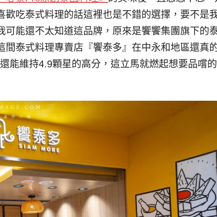
喜歡吃泰式料理的話這裡也是不錯的選擇，要不是
我可能還不太知道這品牌
，原來是饗饗集團旗下的
這間泰式料理專賣店『饗泰多』在中永和地區還真
竟然還能維持4.9顆星的高分，這立馬就燃起想要品嚐的