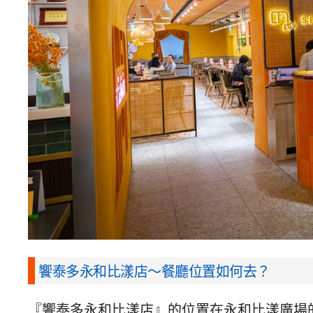
饗泰多永和比漾店～
餐廳位置如何去？
『饗泰多永和比漾店』的位置在永和比漾廣場