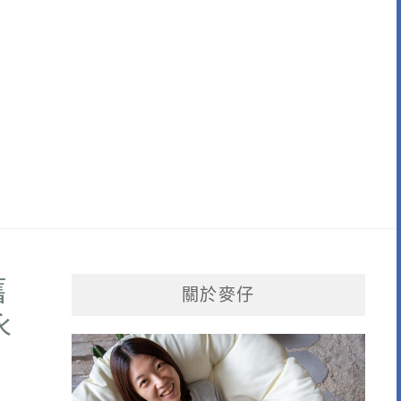
舊
關於麥仔
永