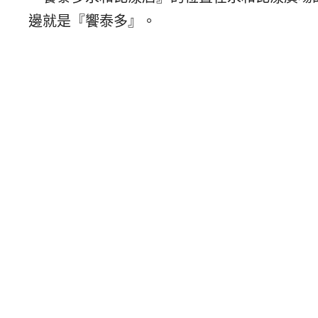
邊就是『饗泰多』。