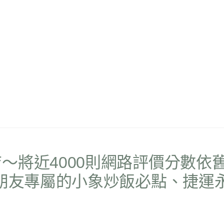
～將近4000則網路評價分數依
小朋友專屬的小象炒飯必點、捷運