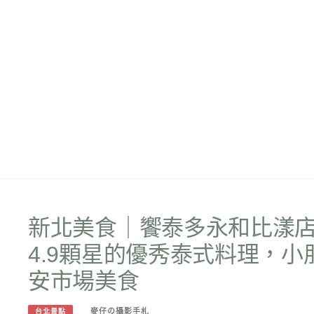
新北美食｜饗泰多永和比漾店
4.9顆星的優秀泰式料理，
安市場美食
麥仔の攝影手札
台北景點