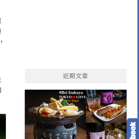
候
睡
，
，
近期文章
往
如