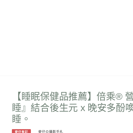
【睡眠保健品推薦】倍乘® 營養專
睡』結合後生元 x 晚安多
睡。
麥仔の攝影手札
麥仔食記