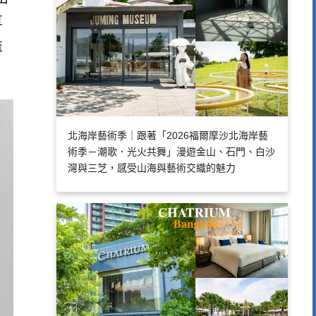
享
益
北海岸藝術季｜跟著「2026福爾摩沙北海岸藝
術季－潮歌．光火共舞」漫遊金山、石門、白沙
灣與三芝，感受山海與藝術交織的魅力