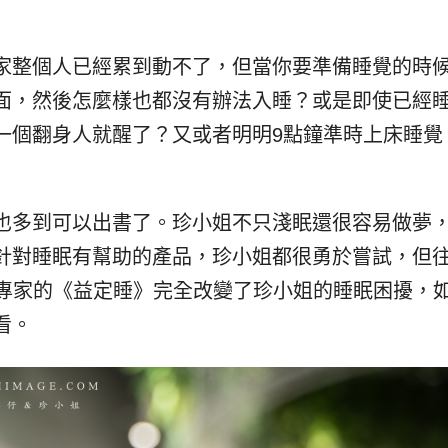
家整個人已經累到動不了，但當你要準備睡覺的時
面，然後怎麼樣也都沒有辦法入睡？或是即使已經
一個翻身人就醒了？又或者明明9點鐘準時上床睡覺
。
也多到可以出書了。珍小姐不只淺眠還很容易做夢
針對睡眠有幫助的產品，珍小姐都很勇於嘗試，但
專家的《益定睡》完全改變了珍小姐的睡眠困擾，
看。