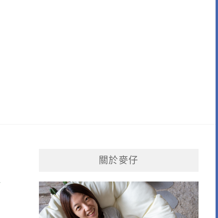
關於麥仔
入