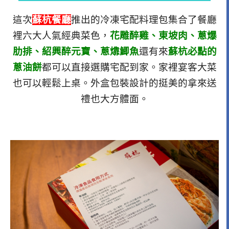
這次
蘇杭餐廳
推出的冷凍宅配料理包集合了餐廳
裡六大人氣經典菜色，
花雕醉雞、東坡肉、蔥爆
肋排、紹興醉元寶、蔥㸆鯽魚
還有來
蘇杭必點的
蔥油餅
都可以直接選購宅配到家。家裡宴客大菜
也可以輕鬆上桌。外盒包裝設計的挺美的拿來送
禮也大方體面。