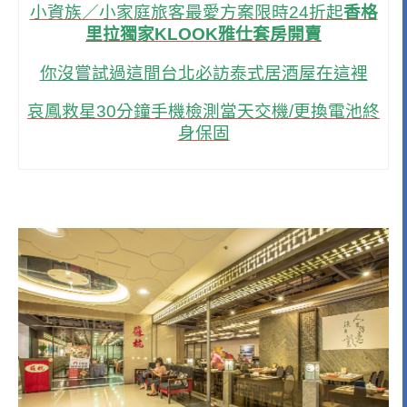
小資族／小家庭旅客最愛方案限時24折起
香格
里拉獨家KLOOK雅仕套房開賣
你沒嘗試過這間台北必訪泰式居酒屋在這裡
哀鳳救星30分鐘手機檢測當天交機/更換電池終
身保固