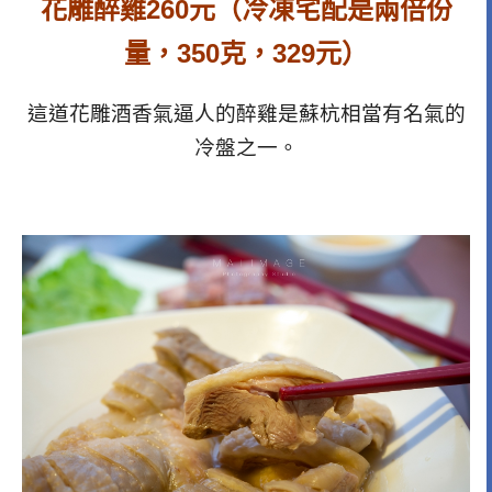
花雕醉雞260元（冷凍宅配是兩倍份
量，350克，329元）
這道花雕酒香氣逼人的醉雞是蘇杭相當有名氣的
冷盤之一。