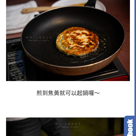
煎到焦黃就可以起鍋囉～