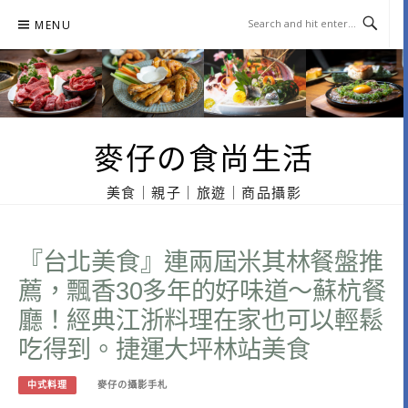
Skip
MENU
to
content
麥仔の食尚生活
美食｜親子｜旅遊｜商品攝影
『台北美食』連兩屆米其林餐盤推
薦，飄香30多年的好味道～蘇杭餐
廳！經典江浙料理在家也可以輕鬆
吃得到。捷運大坪林站美食
中式料理
麥仔の攝影手札