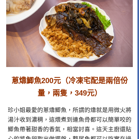
蔥㸆鯽魚200元（冷凍宅配是兩倍份
量，兩隻，349元）
珍小姐最愛的蔥㸆鯽魚，所謂的㸆就是用微火將
湯汁收到濃稠，這煨煮到連魚骨都可以簡單咬的
鯽魚帶著甜香的香氣，相當討喜。這天主廚還貼
心的將魚卵取出做擺盤，整尾魚都可以吃實在過