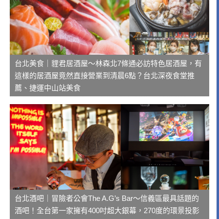
台北美食｜貍君居酒屋～林森北7條通必訪特色居酒屋，有
這樣的居酒屋竟然直接營業到清晨6點？台北深夜食堂推
薦、捷運中山站美食
台北酒吧｜冒險者公會The A.G’s Bar～信義區最具話題的
酒吧！全台第一家擁有400吋超大銀幕，270度的環景投影