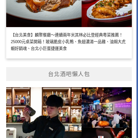
【台北美食】麟聚餐廳～連續兩年米其林必比登經典粵菜推薦！
25000元桌菜開箱！玻璃脆皮小乳鴨、魚翅濃湯一品雞、油焗大虎
蝦好銷魂、台北小巨蛋捷運美食
台北酒吧懶人包