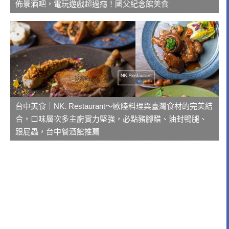
佈景酒吧，電玩遊戲超過癮！國父紀念館美食
台中美食｜NK. Restaurant～歐陸料理與臺灣食材的完美結
合，口味層次多主廚實力堅強，必點豬腳醋、油封鴨腿、
跟屁蟲，台中餐酒館推薦