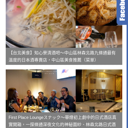
【台北美食】知心寮清酒吧～中山區林森北路九條通最有
溫度的日本酒專賣店，中山區美食推薦（菜單）
First Place Loungeスナック～華燈初上劇中的日式酒店真
實開箱，一探條通深夜文化的神秘面紗、林森北路日式酒