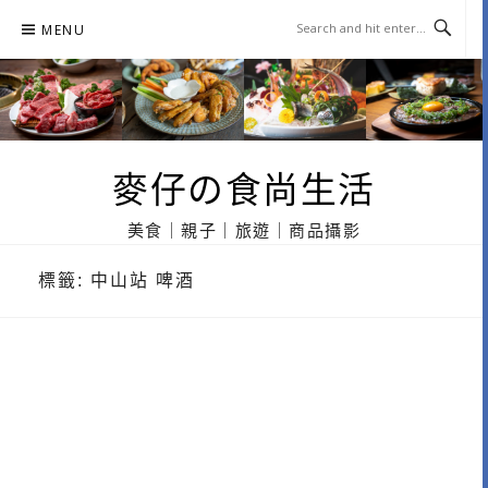
Skip
MENU
to
content
麥仔の食尚生活
美食｜親子｜旅遊｜商品攝影
標籤:
中山站 啤酒