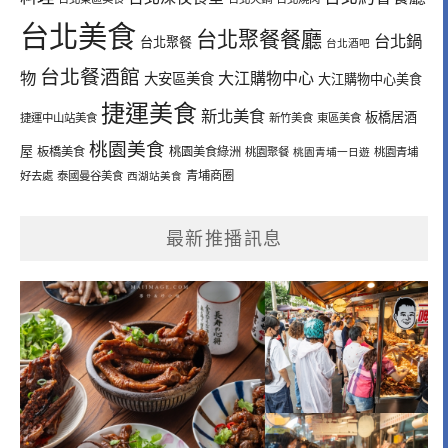
台北美食
台北聚餐餐廳
台北鍋
台北聚餐
台北酒吧
台北餐酒館
物
大江購物中心
大安區美食
大江購物中心美食
捷運美食
新北美食
板橋居酒
捷運中山站美食
新竹美食
東區美食
桃園美食
屋
板橋美食
桃園美食綠洲
桃園聚餐
桃園青埔一日遊
桃園青埔
青埔商圈
好去處
泰國曼谷美食
西湖站美食
最新推播訊息