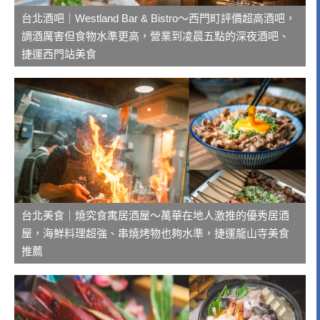
台北酒吧｜Westland Bar & Bistro～西門町評價超高酒吧，
調酒厲害但食物水準更高，營業到凌晨五點的深夜酒吧、
捷運西門站美食
台北美食｜燒究食寓居酒屋～萬華在地人激推的優秀居酒
屋，海鮮料理超強、串燒烤物也夠水準，捷運龍山寺美食
推薦