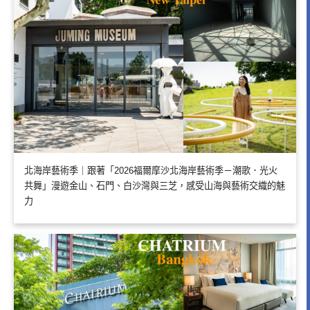
北海岸藝術季｜跟著「2026福爾摩沙北海岸藝術季－潮歌．光火
共舞」漫遊金山、石門、白沙灣與三芝，感受山海與藝術交織的魅
力