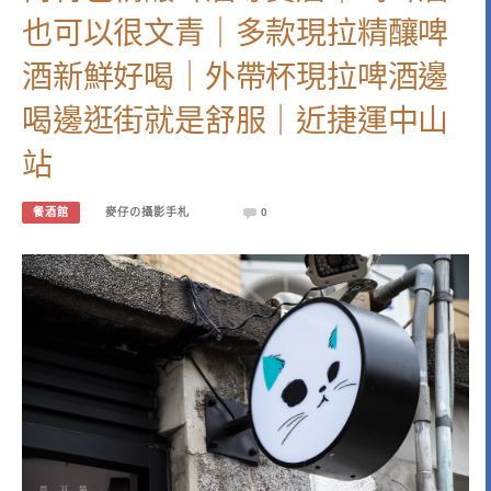
也可以很文青｜多款現拉精釀啤
酒新鮮好喝｜外帶杯現拉啤酒邊
喝邊逛街就是舒服｜近捷運中山
站
餐酒館
麥仔の攝影手札
0