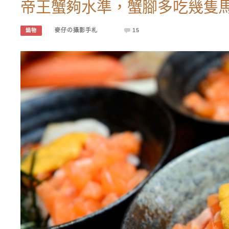
帝王蟹夠水準，蟹腳多吃幾隻
麥仔の攝影手札
15
鍋物