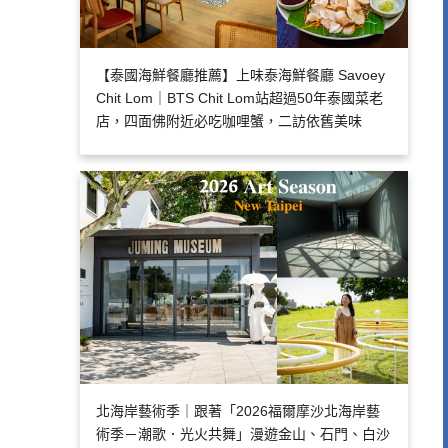
【泰國海鮮餐廳推薦】上味泰海鮮餐廳 Savoey
Chit Lom｜BTS Chit Lom站超過50年泰國菜老
店，四面佛附近必吃咖哩蟹，二訪依舊美味
北海岸藝術季｜跟著「2026福爾摩沙北海岸藝
術季－潮歌．光火共舞」漫遊金山、石門、白沙