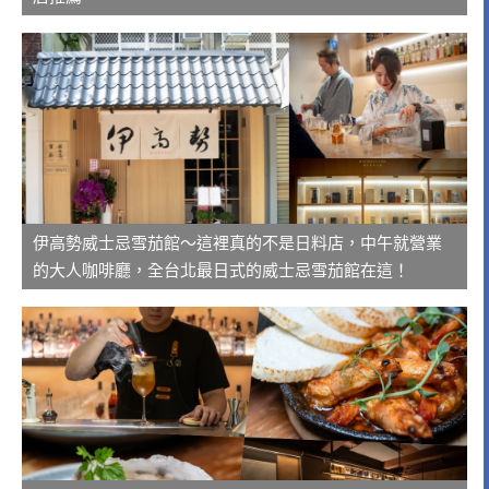
伊高勢威士忌雪茄館～這裡真的不是日料店，中午就營業
的大人咖啡廳，全台北最日式的威士忌雪茄館在這！