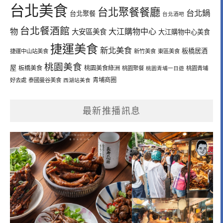
台北美食
台北聚餐餐廳
台北鍋
台北聚餐
台北酒吧
台北餐酒館
物
大江購物中心
大安區美食
大江購物中心美食
捷運美食
新北美食
板橋居酒
捷運中山站美食
新竹美食
東區美食
桃園美食
屋
板橋美食
桃園美食綠洲
桃園聚餐
桃園青埔一日遊
桃園青埔
青埔商圈
好去處
泰國曼谷美食
西湖站美食
最新推播訊息