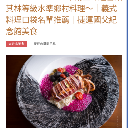
其林等級水準鄉村料理～｜義式
料理口袋名單推薦｜捷運國父紀
念館美食
大台北美食
麥仔の攝影手札