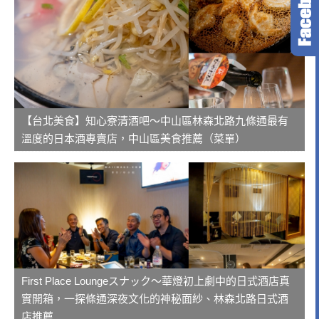
【台北美食】知心寮清酒吧～中山區林森北路九條通最有
溫度的日本酒專賣店，中山區美食推薦（菜單）
First Place Loungeスナック～華燈初上劇中的日式酒店真
實開箱，一探條通深夜文化的神秘面紗、林森北路日式酒
店推薦