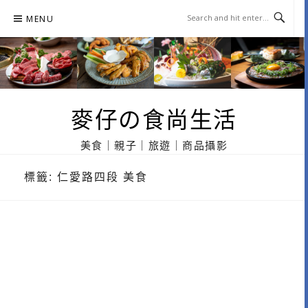
Skip
MENU
to
content
麥仔の食尚生活
美食｜親子｜旅遊｜商品攝影
標籤:
仁愛路四段 美食