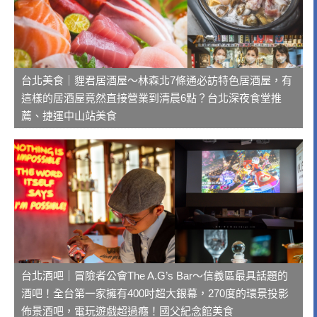
台北美食｜貍君居酒屋～林森北7條通必訪特色居酒屋，有
這樣的居酒屋竟然直接營業到清晨6點？台北深夜食堂推
薦、捷運中山站美食
台北酒吧｜冒險者公會The A.G’s Bar～信義區最具話題的
酒吧！全台第一家擁有400吋超大銀幕，270度的環景投影
佈景酒吧，電玩遊戲超過癮！國父紀念館美食