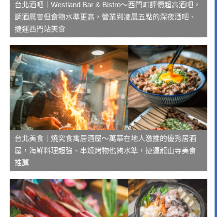
台北酒吧｜Westland Bar & Bistro～西門町評價超高酒吧，
調酒厲害但食物水準更高，營業到凌晨五點的深夜酒吧、
捷運西門站美食
台北美食｜燒究食寓居酒屋～萬華在地人激推的優秀居酒
屋，海鮮料理超強、串燒烤物也夠水準，捷運龍山寺美食
推薦