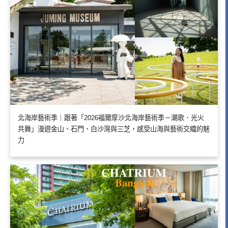
北海岸藝術季｜跟著「2026福爾摩沙北海岸藝術季－潮歌．光火
共舞」漫遊金山、石門、白沙灣與三芝，感受山海與藝術交織的魅
力