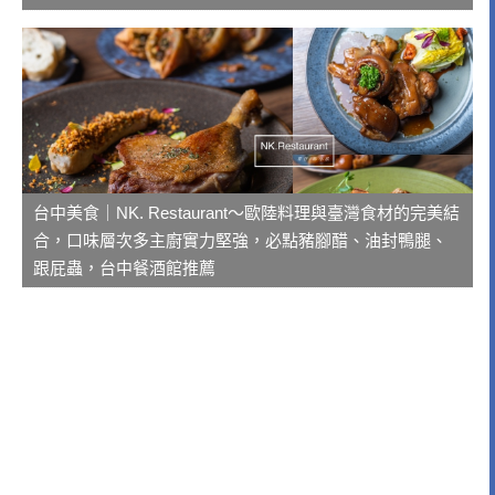
台中美食｜NK. Restaurant～歐陸料理與臺灣食材的完美結
合，口味層次多主廚實力堅強，必點豬腳醋、油封鴨腿、
跟屁蟲，台中餐酒館推薦