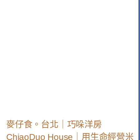
麥仔食。台北｜巧哚洋房
ChiaoDuo House｜用生命經營米