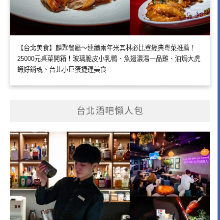
【台北美食】麟聚餐廳～連續兩年米其林必比登經典粵菜推薦！
25000元桌菜開箱！玻璃脆皮小乳鴨、魚翅濃湯一品雞、油焗大虎
蝦好銷魂、台北小巨蛋捷運美食
台北酒吧懶人包