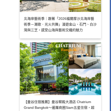
北海岸藝術季｜跟著「2026福爾摩沙北海岸藝
術季－潮歌．光火共舞」漫遊金山、石門、白沙
灣與三芝，感受山海與藝術交織的魅力
【曼谷住宿推薦】曼谷察殿大酒店 Chatrium
Grand Bangkok～暹羅商圈Siam五星住宿，超