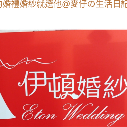
的婚禮婚紗就選他@麥仔の生活日