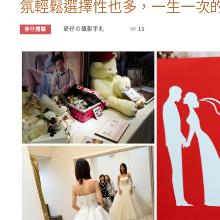
氛輕鬆選擇性也多，一生一次
麥仔の攝影手札
15
麥仔體驗