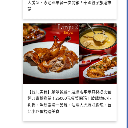
大房型、泳池與早餐一次開箱！泰國親子旅遊推
薦
【台北美食】麟聚餐廳～連續兩年米其林必比登
經典粵菜推薦！25000元桌菜開箱！玻璃脆皮小
乳鴨、魚翅濃湯一品雞、油焗大虎蝦好銷魂、台
北小巨蛋捷運美食