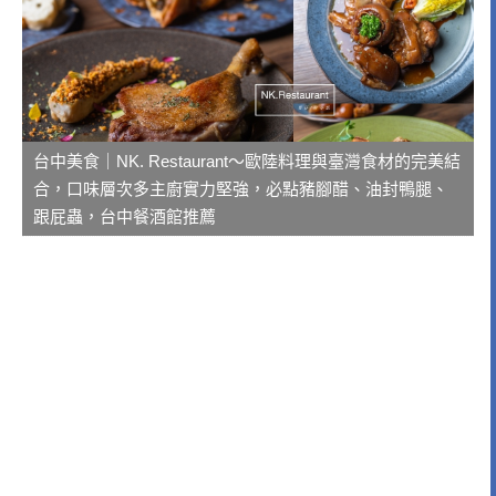
台中美食｜NK. Restaurant～歐陸料理與臺灣食材的完美結
合，口味層次多主廚實力堅強，必點豬腳醋、油封鴨腿、
跟屁蟲，台中餐酒館推薦