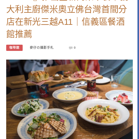
大利主廚傑米奧立佛台灣首間分
店在新光三越A11｜信義區餐酒
館推薦
咖啡館
麥仔の攝影手札
0