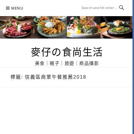
Skip
MENU
to
content
麥仔の食尚生活
美食｜親子｜旅遊｜商品攝影
標籤:
信義區商業午餐推薦2018