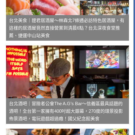
台北美食｜貍君居酒屋～林森北7條通必訪特色居酒屋，有
這樣的居酒屋竟然直接營業到清晨6點？台北深夜食堂推
薦、捷運中山站美食
台北酒吧｜冒險者公會The A.G’s Bar～信義區最具話題的
酒吧！全台第一家擁有400吋超大銀幕，270度的環景投影
佈景酒吧，電玩遊戲超過癮！國父紀念館美食