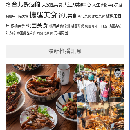
台北餐酒館
物
大江購物中心
大安區美食
大江購物中心美食
捷運美食
新北美食
板橋居酒
捷運中山站美食
新竹美食
東區美食
桃園美食
屋
板橋美食
桃園美食綠洲
桃園聚餐
桃園青埔一日遊
桃園青埔
青埔商圈
好去處
泰國曼谷美食
西湖站美食
最新推播訊息