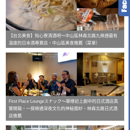
【台北美食】知心寮清酒吧～中山區林森北路九條通最有
溫度的日本酒專賣店，中山區美食推薦（菜單）
First Place Loungeスナック～華燈初上劇中的日式酒店真
實開箱，一探條通深夜文化的神秘面紗、林森北路日式酒
店推薦