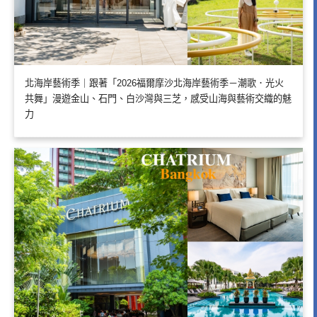
北海岸藝術季｜跟著「2026福爾摩沙北海岸藝術季－潮歌．光火
共舞」漫遊金山、石門、白沙灣與三芝，感受山海與藝術交織的魅
力