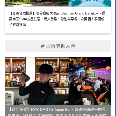
【曼谷住宿推薦】曼谷察殿大酒店 Chatrium Grand Bangkok～暹
羅商圈Siam五星住宿，超大房型、泳池與早餐一次開箱！泰國親
子旅遊推薦
台北酒吧懶人包
【台北美食】RAY DARTS Taipei Bar～網路評論破千則分
數高達4.9顆星的飛鏢酒吧！調酒選擇多又很有梗，西門町