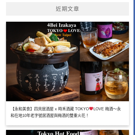
近期文章
【永和美食】四貝居酒屋 x 時禾酒藏 TOKYO
LOVE 梅酒～永
和在地10年老字號居酒屋與梅酒的雙重火花！