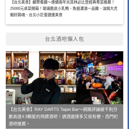
【台北美食】麟聚餐廳～連續兩年米其林必比登經典粵菜推薦！
25000元桌菜開箱！玻璃脆皮小乳鴨、魚翅濃湯一品雞、油焗大虎
蝦好銷魂、台北小巨蛋捷運美食
台北酒吧懶人包
【台北美食】RAY DARTS Taipei Bar～網路評論破千則分
數高達4.9顆星的飛鏢酒吧！調酒選擇多又很有梗，西門町
酒吧推薦。