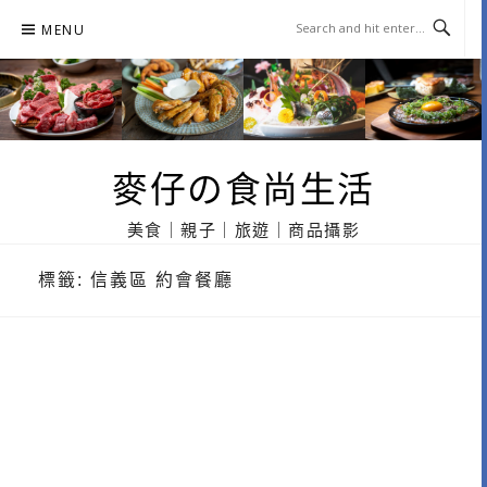
Skip
MENU
to
content
麥仔の食尚生活
美食｜親子｜旅遊｜商品攝影
標籤:
信義區 約會餐廳