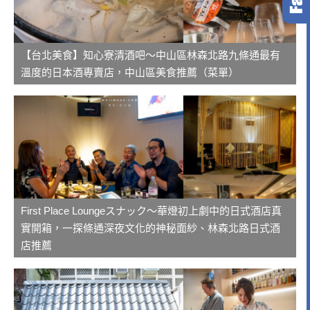
【台北美食】知心寮清酒吧～中山區林森北路九條通最有
溫度的日本酒專賣店，中山區美食推薦（菜單）
First Place Loungeスナック～華燈初上劇中的日式酒店真
實開箱，一探條通深夜文化的神秘面紗、林森北路日式酒
店推薦