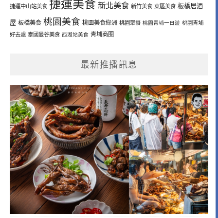
捷運美食
新北美食
板橋居酒
捷運中山站美食
新竹美食
東區美食
桃園美食
屋
板橋美食
桃園美食綠洲
桃園聚餐
桃園青埔一日遊
桃園青埔
青埔商圈
好去處
泰國曼谷美食
西湖站美食
最新推播訊息