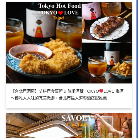
【台北居酒屋】彡耕居食事所 x 時禾酒藏 TOKYO
LOVE 梅酒
～優雅大人味的完美激盪，台北市民大道餐酒搭配推薦