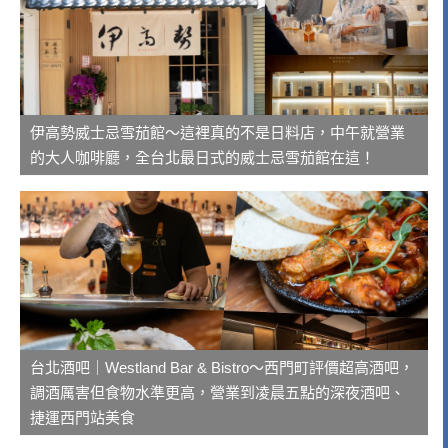
伊高勢威士忌雪茄館～這裡真的不是日料店，中午就營業
的大人咖啡廳，全台北最日式的威士忌雪茄館在這！
台北酒吧｜Westland Bar & Bistro～西門町評價超高酒吧，
調酒厲害但食物水準更高，營業到凌晨五點的深夜酒吧、
捷運西門站美食