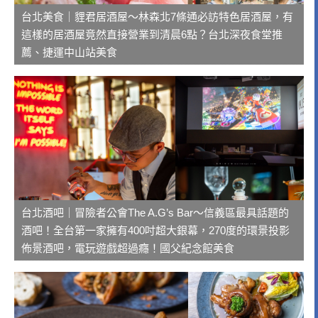
台北美食｜貍君居酒屋～林森北7條通必訪特色居酒屋，有
這樣的居酒屋竟然直接營業到清晨6點？台北深夜食堂推
薦、捷運中山站美食
台北酒吧｜冒險者公會The A.G’s Bar～信義區最具話題的
酒吧！全台第一家擁有400吋超大銀幕，270度的環景投影
佈景酒吧，電玩遊戲超過癮！國父紀念館美食