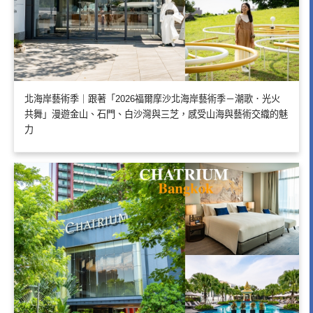
北海岸藝術季｜跟著「2026福爾摩沙北海岸藝術季－潮歌．光火
共舞」漫遊金山、石門、白沙灣與三芝，感受山海與藝術交織的魅
力