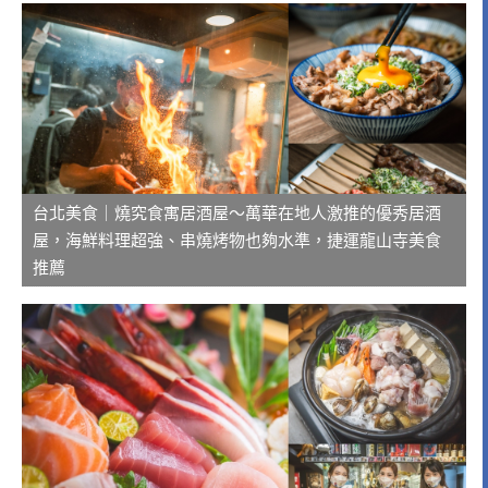
台北美食｜燒究食寓居酒屋～萬華在地人激推的優秀居酒
屋，海鮮料理超強、串燒烤物也夠水準，捷運龍山寺美食
推薦