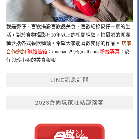
我是麥仔，喜歡攝影喜歡品美食，喜歡紀錄麥仔一家的生
活，對於食物攝影有10年以上的相關經驗，拍攝過的餐廳
種含括各式餐飲種類，希望大家能喜歡麥仔的作品。
店家
合作邀約
聯絡信箱
：
muchael29@gmail.com
粉絲專頁
：
麥
仔與珍小姐的美食報報
LINE訊息訂閱
2023食尚玩家駐站部落客