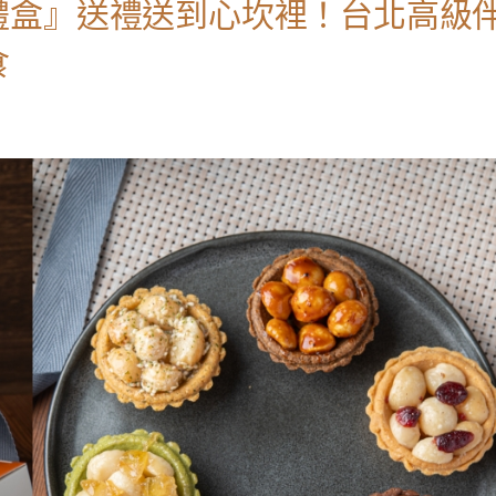
禮盒』送禮送到心坎裡！台北高級
食