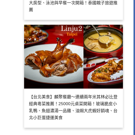
大房型、泳池與早餐一次開箱！泰國親子旅遊推
薦
【台北美食】麟聚餐廳～連續兩年米其林必比登
經典粵菜推薦！25000元桌菜開箱！玻璃脆皮小
乳鴨、魚翅濃湯一品雞、油焗大虎蝦好銷魂、台
北小巨蛋捷運美食