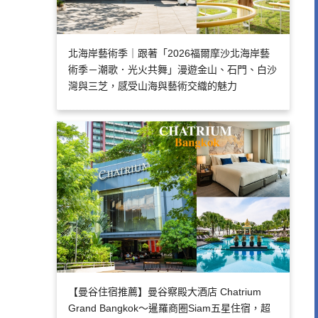
北海岸藝術季｜跟著「2026福爾摩沙北海岸藝
術季－潮歌．光火共舞」漫遊金山、石門、白沙
灣與三芝，感受山海與藝術交織的魅力
【曼谷住宿推薦】曼谷察殿大酒店 Chatrium
Grand Bangkok～暹羅商圈Siam五星住宿，超