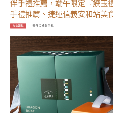
伴手禮推薦，端午限定『饌玉
手禮推薦、捷運信義安和站美
麥仔の攝影手札
台北甜點