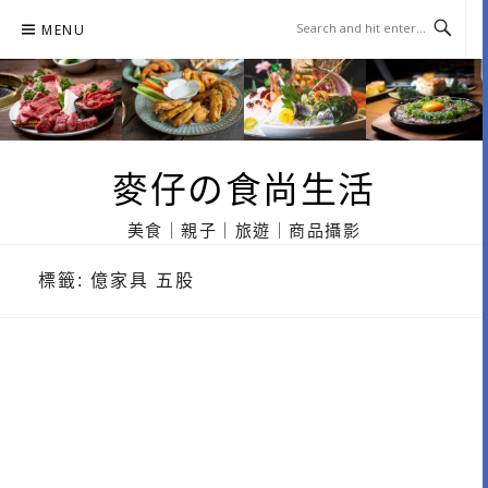
Skip
MENU
to
content
麥仔の食尚生活
美食｜親子｜旅遊｜商品攝影
標籤:
億家具 五股