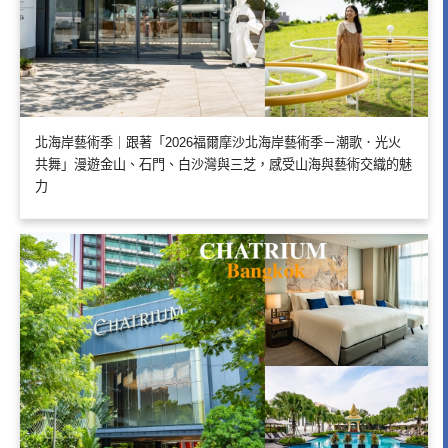
北海岸藝術季｜跟著「2026福爾摩沙北海岸藝術季－潮歌．光火
共舞」漫遊金山、石門、白沙灣與三芝，感受山海與藝術交織的魅
力