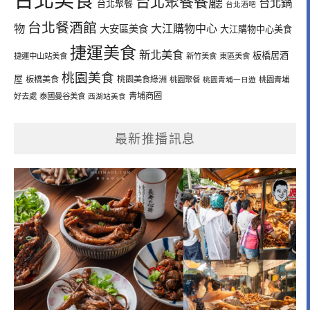
台北聚餐餐廳
台北鍋
台北聚餐
台北酒吧
台北餐酒館
物
大江購物中心
大安區美食
大江購物中心美食
捷運美食
新北美食
板橋居酒
捷運中山站美食
新竹美食
東區美食
桃園美食
屋
板橋美食
桃園美食綠洲
桃園聚餐
桃園青埔一日遊
桃園青埔
青埔商圈
好去處
泰國曼谷美食
西湖站美食
最新推播訊息