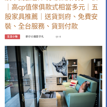
｜高cp值傢俱款式相當多元｜五
股家具推薦｜送貨到府、免費安
裝、全台服務、貨到付款
生活小物
麥仔の攝影手札
0