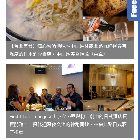
【台北美食】知心寮清酒吧～中山區林森北路九條通最有
溫度的日本酒專賣店，中山區美食推薦（菜單）
First Place Loungeスナック～華燈初上劇中的日式酒店真
實開箱，一探條通深夜文化的神秘面紗、林森北路日式酒
店推薦