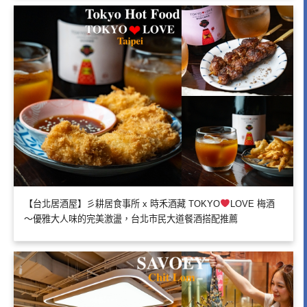
【台北居酒屋】彡耕居食事所 x 時禾酒藏 TOKYO
LOVE 梅酒
～優雅大人味的完美激盪，台北市民大道餐酒搭配推薦