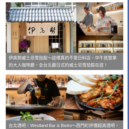
伊高勢威士忌雪茄館～這裡真的不是日料店，中午就營業
的大人咖啡廳，全台北最日式的威士忌雪茄館在這！
台北酒吧｜Westland Bar & Bistro～西門町評價超高酒吧，