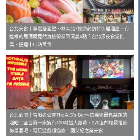
台北美食｜貍君居酒屋～林森北7條通必訪特色居酒屋，有
這樣的居酒屋竟然直接營業到清晨6點？台北深夜食堂推
薦、捷運中山站美食
台北酒吧｜冒險者公會The A.G’s Bar～信義區最具話題的
酒吧！全台第一家擁有400吋超大銀幕，270度的環景投影
佈景酒吧，電玩遊戲超過癮！國父紀念館美食