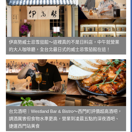
伊高勢威士忌雪茄館～這裡真的不是日料店，中午就營業
的大人咖啡廳，全台北最日式的威士忌雪茄館在這！
台北酒吧｜Westland Bar & Bistro～西門町評價超高酒吧，
調酒厲害但食物水準更高，營業到凌晨五點的深夜酒吧、
捷運西門站美食