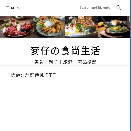
Skip
MENU
to
content
麥仔の食尚生活
美食｜親子｜旅遊｜商品攝影
標籤:
力群西服PTT