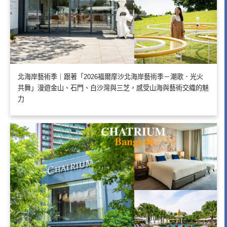
北海岸藝術季｜跟著「2026福爾摩沙北海岸藝術季－潮歌．光火
共舞」漫遊金山、石門、白沙灣與三芝，感受山海與藝術交織的魅
力