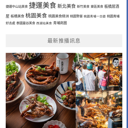
捷運美食
新北美食
板橋居酒
捷運中山站美食
新竹美食
東區美食
桃園美食
屋
板橋美食
桃園美食綠洲
桃園聚餐
桃園青埔一日遊
桃園青埔
青埔商圈
好去處
泰國曼谷美食
西湖站美食
最新推播訊息