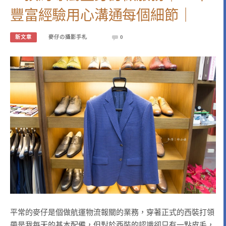
豐富經驗用心溝通每個細節｜
新文章
麥仔の攝影手札
0
平常的麥仔是個做航運物流報關的業務，穿著正式的西裝打領
帶是我每天的基本配備，但對於西裝的認識卻只有一點皮毛，