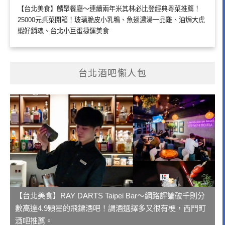
【台北美食】麟聚餐廳～連續兩年米其林必比登經典粵菜推薦！
25000元桌菜開箱！玻璃脆皮小乳鴨、魚翅濃湯一品雞、油焗大虎
蝦好銷魂、台北小巨蛋捷運美食
台北酒吧懶人包
【台北美食】RAY DARTS Taipei Bar～網路評論破千則分
數高達4.9顆星的飛鏢酒吧！調酒選擇多又很有梗，西門町
酒吧推薦。