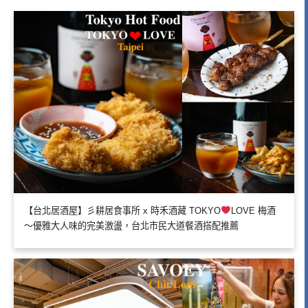
【台北居酒屋】彡耕居食事所 x 時禾酒藏 TOKYO
LOVE 梅酒
～優雅大人味的完美激盪，台北市民大道餐酒搭配推薦