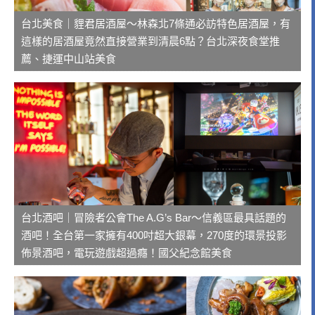
台北美食｜貍君居酒屋～林森北7條通必訪特色居酒屋，有
這樣的居酒屋竟然直接營業到清晨6點？台北深夜食堂推
薦、捷運中山站美食
台北酒吧｜冒險者公會The A.G’s Bar～信義區最具話題的
酒吧！全台第一家擁有400吋超大銀幕，270度的環景投影
佈景酒吧，電玩遊戲超過癮！國父紀念館美食