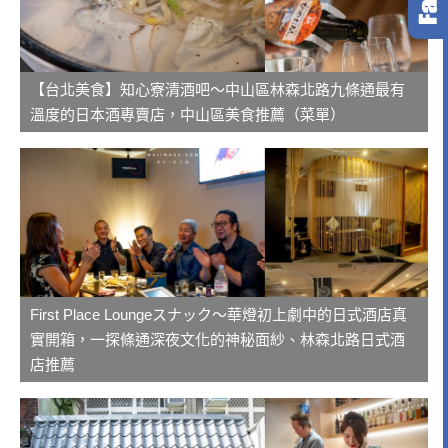
【台北美食】知心寮清酒吧～中山區林森北路九條通最有
溫度的日本酒專賣店，中山區美食推薦（菜單）
First Place Loungeスナック～華燈初上劇中的日式酒店真
實開箱，一探條通深夜文化的神秘面紗、林森北路日式酒
店推薦