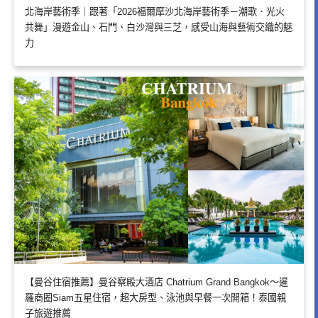
北海岸藝術季｜跟著「2026福爾摩沙北海岸藝術季－潮歌．光火
共舞」漫遊金山、石門、白沙灣與三芝，感受山海與藝術交織的魅
力
【曼谷住宿推薦】曼谷察殿大酒店 Chatrium Grand Bangkok～暹
羅商圈Siam五星住宿，超大房型、泳池與早餐一次開箱！泰國親
子旅遊推薦