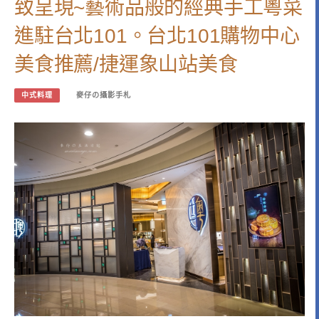
致呈現~藝術品般的經典手工粵菜
進駐台北101。台北101購物中心
美食推薦/捷運象山站美食
中式料理
麥仔の攝影手札