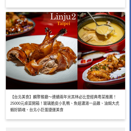
【台北美食】麟聚餐廳～連續兩年米其林必比登經典粵菜推薦！
25000元桌菜開箱！玻璃脆皮小乳鴨、魚翅濃湯一品雞、油焗大虎
蝦好銷魂、台北小巨蛋捷運美食