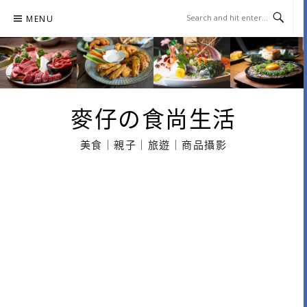
Skip
MENU
to
content
麥仔の食尚生活
美食｜親子｜旅遊｜商品攝影