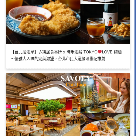
【台北居酒屋】彡耕居食事所 x 時禾酒藏 TOKYO
LOVE 梅酒
～優雅大人味的完美激盪，台北市民大道餐酒搭配推薦