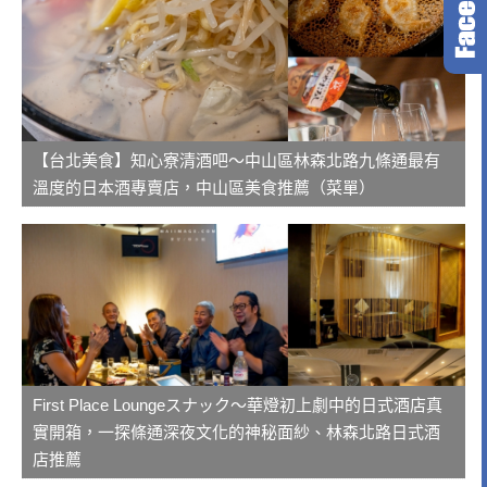
【台北美食】知心寮清酒吧～中山區林森北路九條通最有
溫度的日本酒專賣店，中山區美食推薦（菜單）
First Place Loungeスナック～華燈初上劇中的日式酒店真
實開箱，一探條通深夜文化的神秘面紗、林森北路日式酒
店推薦