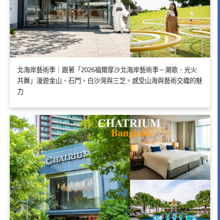
北海岸藝術季｜跟著「2026福爾摩沙北海岸藝術季－潮歌．光火
共舞」漫遊金山、石門、白沙灣與三芝，感受山海與藝術交織的魅
力