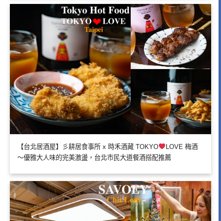
【台北居酒屋】彡耕居食事所 x 時禾酒藏 TOKYO
LOVE 梅酒
～優雅大人味的完美激盪，台北市民大道餐酒搭配推薦