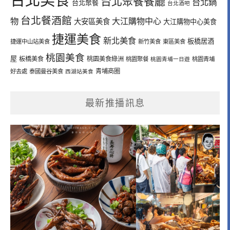
台北聚餐餐廳
台北鍋
台北聚餐
台北酒吧
台北餐酒館
物
大江購物中心
大安區美食
大江購物中心美食
捷運美食
新北美食
板橋居酒
捷運中山站美食
新竹美食
東區美食
桃園美食
屋
板橋美食
桃園美食綠洲
桃園聚餐
桃園青埔一日遊
桃園青埔
青埔商圈
好去處
泰國曼谷美食
西湖站美食
最新推播訊息