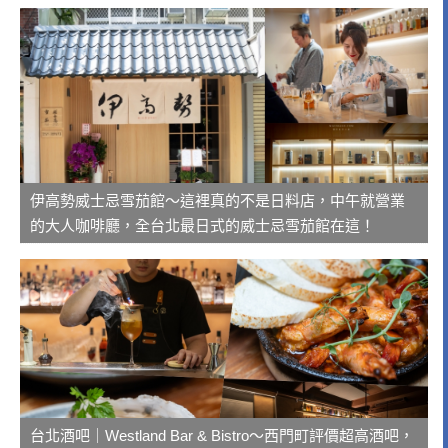
伊高勢威士忌雪茄館～這裡真的不是日料店，中午就營業
的大人咖啡廳，全台北最日式的威士忌雪茄館在這！
台北酒吧｜Westland Bar & Bistro～西門町評價超高酒吧，