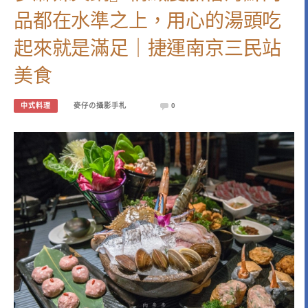
品都在水準之上，用心的湯頭吃
起來就是滿足｜捷運南京三民站
美食
中式料理
麥仔の攝影手札
0