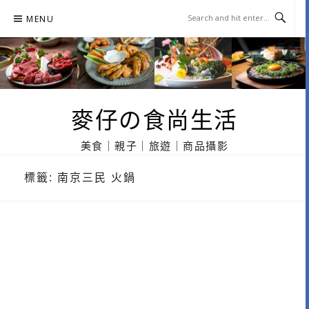
Skip
MENU
to
content
麥仔の食尚生活
美食｜親子｜旅遊｜商品攝影
標籤:
南京三民 火鍋