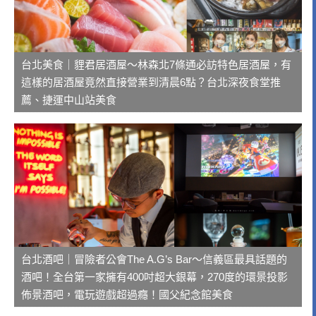
台北美食｜貍君居酒屋～林森北7條通必訪特色居酒屋，有
這樣的居酒屋竟然直接營業到清晨6點？台北深夜食堂推
薦、捷運中山站美食
台北酒吧｜冒險者公會The A.G’s Bar～信義區最具話題的
酒吧！全台第一家擁有400吋超大銀幕，270度的環景投影
佈景酒吧，電玩遊戲超過癮！國父紀念館美食