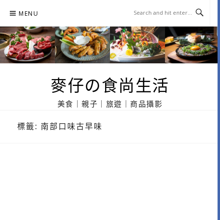
Skip
MENU
to
content
麥仔の食尚生活
美食｜親子｜旅遊｜商品攝影
標籤:
南部口味古早味