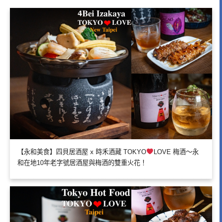
【永和美食】四貝居酒屋 x 時禾酒藏 TOKYO
LOVE 梅酒～永
和在地10年老字號居酒屋與梅酒的雙重火花！