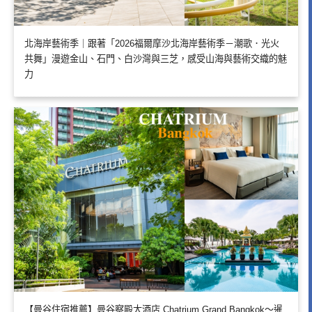
北海岸藝術季｜跟著「2026福爾摩沙北海岸藝術季－潮歌．光火
共舞」漫遊金山、石門、白沙灣與三芝，感受山海與藝術交織的魅
力
【曼谷住宿推薦】曼谷察殿大酒店 Chatrium Grand Bangkok～暹