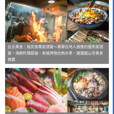
台北美食｜燒究食寓居酒屋～萬華在地人激推的優秀居酒
屋，海鮮料理超強、串燒烤物也夠水準，捷運龍山寺美食
推薦