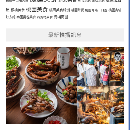
板橋居酒
捷運中山站美食
新竹美食
東區美食
桃園美食
屋
板橋美食
桃園美食綠洲
桃園聚餐
桃園青埔一日遊
桃園青埔
青埔商圈
好去處
泰國曼谷美食
西湖站美食
最新推播訊息