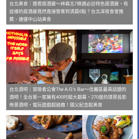
台北美食｜貍君居酒屋～林森北7條通必訪特色居酒屋，有
這樣的居酒屋竟然直接營業到清晨6點？台北深夜食堂推
薦、捷運中山站美食
台北酒吧｜冒險者公會The A.G’s Bar～信義區最具話題的
酒吧！全台第一家擁有400吋超大銀幕，270度的環景投影
佈景酒吧，電玩遊戲超過癮！國父紀念館美食