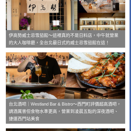
伊高勢威士忌雪茄館～這裡真的不是日料店，中午就營業
的大人咖啡廳，全台北最日式的威士忌雪茄館在這！
台北酒吧｜Westland Bar & Bistro～西門町評價超高酒吧，
調酒厲害但食物水準更高，營業到凌晨五點的深夜酒吧、
捷運西門站美食