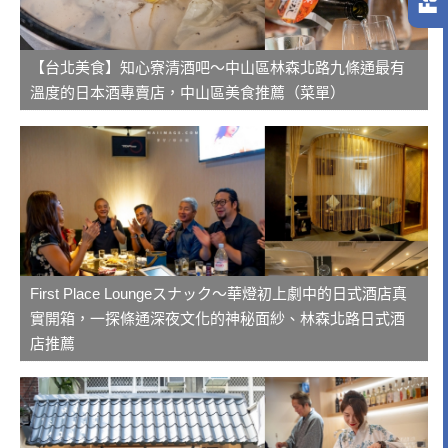
【台北美食】知心寮清酒吧～中山區林森北路九條通最有
溫度的日本酒專賣店，中山區美食推薦（菜單）
First Place Loungeスナック～華燈初上劇中的日式酒店真
實開箱，一探條通深夜文化的神秘面紗、林森北路日式酒
店推薦