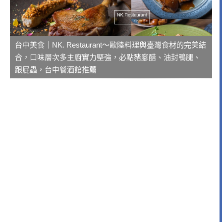
台中美食｜NK. Restaurant～歐陸料理與臺灣食材的完美結
合，口味層次多主廚實力堅強，必點豬腳醋、油封鴨腿、
跟屁蟲，台中餐酒館推薦