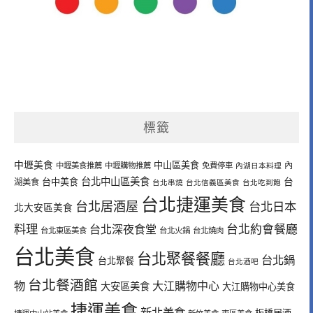
標籤
中壢美食
中山區美食
內
中壢美食推薦
中壢購物推薦
免費停車
內湖日本料理
台北中山區美食
台中美食
台
湖美食
台北串燒
台北信義區美食
台北吃到飽
台北捷運美食
台北居酒屋
台北日本
北大安區美食
料理
台北深夜食堂
台北約會餐廳
台北東區美食
台北火鍋
台北燒肉
台北美食
台北聚餐餐廳
台北鍋
台北聚餐
台北酒吧
台北餐酒館
物
大江購物中心
大安區美食
大江購物中心美食
捷運美食
新北美食