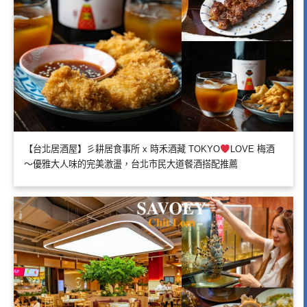
【台北居酒屋】彡耕居食事所 x 時禾酒藏 TOKYO
LOVE 梅酒
～優雅大人味的完美激盪，台北市民大道餐酒搭配推薦