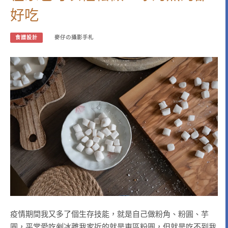
好吃
食譜設計
麥仔の攝影手札
疫情期間我又多了個生存技能，就是自己做粉角、粉圓、芋
圓，平常愛吃剉冰離我家近的就是東區粉圓，但就是吃不到我