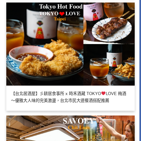
【台北居酒屋】彡耕居食事所 x 時禾酒藏 TOKYO
LOVE 梅酒
～優雅大人味的完美激盪，台北市民大道餐酒搭配推薦