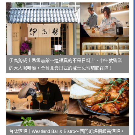
伊高勢威士忌雪茄館～這裡真的不是日料店，中午就營業
的大人咖啡廳，全台北最日式的威士忌雪茄館在這！
台北酒吧｜Westland Bar & Bistro～西門町評價超高酒吧，