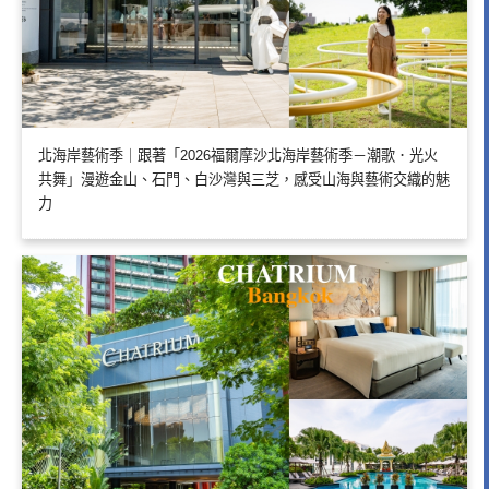
北海岸藝術季｜跟著「2026福爾摩沙北海岸藝術季－潮歌．光火
共舞」漫遊金山、石門、白沙灣與三芝，感受山海與藝術交織的魅
力