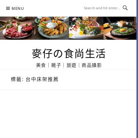
Skip
MENU
to
content
麥仔の食尚生活
美食｜親子｜旅遊｜商品攝影
標籤:
台中床架推薦