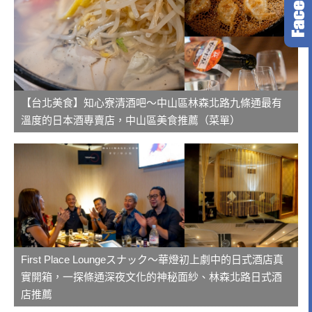
【台北美食】知心寮清酒吧～中山區林森北路九條通最有
溫度的日本酒專賣店，中山區美食推薦（菜單）
First Place Loungeスナック～華燈初上劇中的日式酒店真
實開箱，一探條通深夜文化的神秘面紗、林森北路日式酒
店推薦