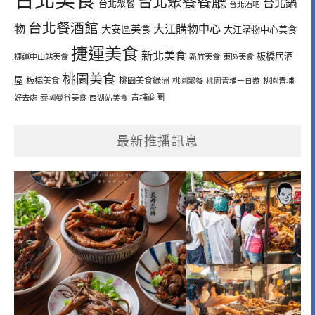
台北聚餐餐廳
台北鍋
台北聚餐
台北酒吧
台北餐酒館
物
大江購物中心
大安區美食
大江購物中心美食
捷運美食
新北美食
板橋居酒
捷運中山站美食
新竹美食
東區美食
桃園美食
屋
板橋美食
桃園美食綠洲
桃園聚餐
桃園青埔一日遊
桃園青埔
青埔商圈
好去處
泰國曼谷美食
西湖站美食
最新推播訊息