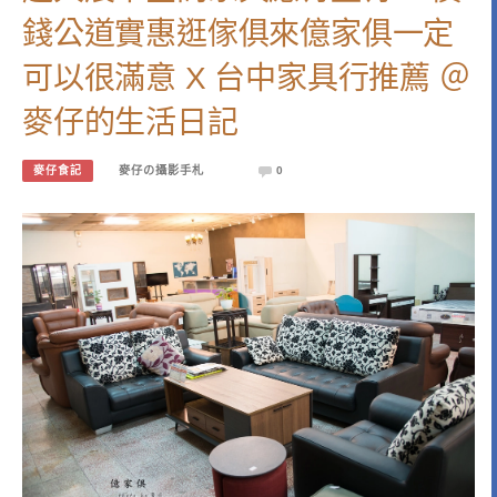
錢公道實惠逛傢俱來億家俱一定
可以很滿意 X 台中家具行推薦 ＠
麥仔的生活日記
麥仔食記
麥仔の攝影手札
0