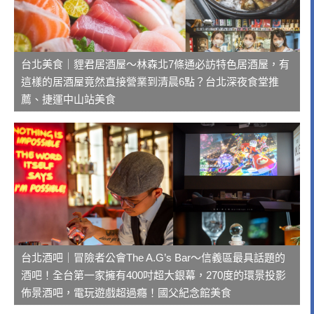
台北美食｜貍君居酒屋～林森北7條通必訪特色居酒屋，有
這樣的居酒屋竟然直接營業到清晨6點？台北深夜食堂推
薦、捷運中山站美食
台北酒吧｜冒險者公會The A.G’s Bar～信義區最具話題的
酒吧！全台第一家擁有400吋超大銀幕，270度的環景投影
佈景酒吧，電玩遊戲超過癮！國父紀念館美食