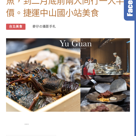
魚，到二月底前兩人同行一人半
價。捷運中山國小站美食
台北美食
麥仔の攝影手札
…