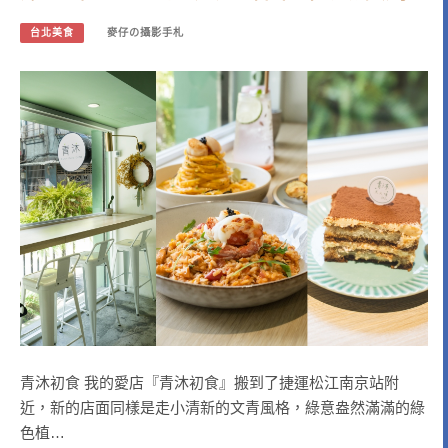
台北美食
麥仔の攝影手札
青沐初食 我的愛店『青沐初食』搬到了捷運松江南京站附
近，新的店面同樣是走小清新的文青風格，綠意盎然滿滿的綠
色植…