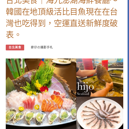
台北美食｜海九澎湖海鮮餐廳～
韓國在地頂級活比目魚現在在台
灣也吃得到，空運直送新鮮度破
表。
台北美食
麥仔の攝影手札