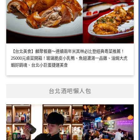
【台北美食】麟聚餐廳～連續兩年米其林必比登經典粵菜推薦！
25000元桌菜開箱！玻璃脆皮小乳鴨、魚翅濃湯一品雞、油焗大虎
蝦好銷魂、台北小巨蛋捷運美食
台北酒吧懶人包