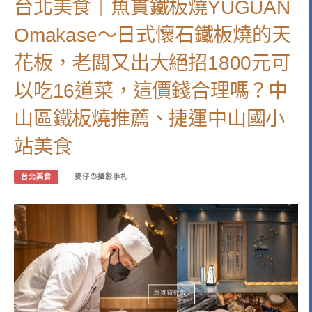
台北美食｜魚貫鐵板燒YUGUAN
Omakase～日式懷石鐵板燒的天
花板，老闆又出大絕招1800元可
以吃16道菜，這價錢合理嗎？中
山區鐵板燒推薦、捷運中山國小
站美食
台北美食
麥仔の攝影手札