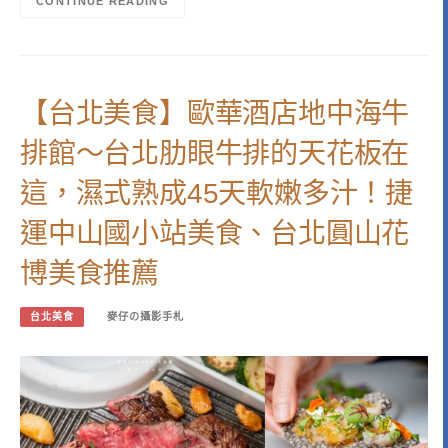
CONTINUE READING
【台北美食】歐華酒店地中海牛
排館～台北肋眼牛排的天花板在
這，濕式熟成45天軟嫩多汁！捷
運中山國小站美食、台北圓山花
博美食推薦
台北美食
麥仔の攝影手札