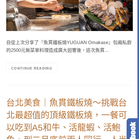
自從上次分享了『魚貫鐵板燒YUGUAN Omakase』包廂私廚
的2500元無菜單料理造成廣大迴響後，這次魚貫…
CONTINUE READING
台北美食｜魚貫鐵板燒～挑戰台
北最超值的頂級鐵板燒，一餐可
以吃到A5和牛、活龍蝦、活鮑