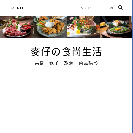
Skip
MENU
to
content
麥仔の食尚生活
美食｜親子｜旅遊｜商品攝影