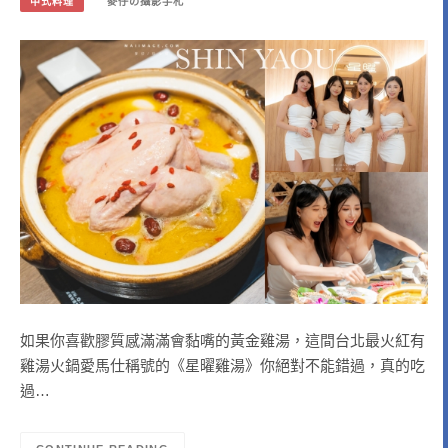
中式料理
麥仔の攝影手札
如果你喜歡膠質感滿滿會黏嘴的黃金雞湯，這間台北最火紅有
雞湯火鍋愛馬仕稱號的《星曜雞湯》你絕對不能錯過，真的吃
過…