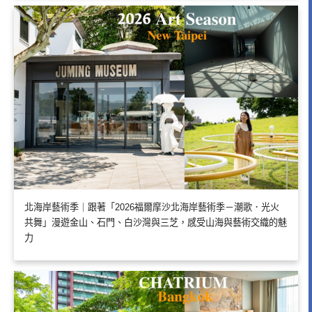
北海岸藝術季｜跟著「2026福爾摩沙北海岸藝術季－潮歌．光火
共舞」漫遊金山、石門、白沙灣與三芝，感受山海與藝術交織的魅
力