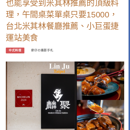
也能享受到米其林推薦的頂級料
理，午間桌菜單桌只要15000，
台北米其林餐廳推薦、小巨蛋捷
運站美食
中式料理
麥仔の攝影手札