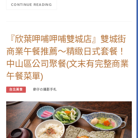
CONTINUE READING
『欣葉呷哺呷哺雙城店』雙城街
商業午餐推薦～精緻日式套餐！
中山區公司聚餐(文末有完整商業
午餐菜單)
台北美食
麥仔の攝影手札