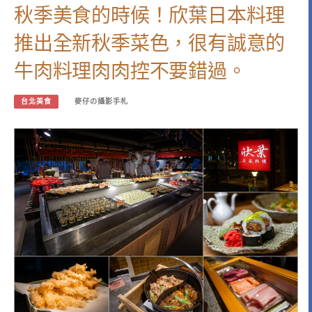
秋季美食的時候！欣葉日本料理
推出全新秋季菜色，很有誠意的
牛肉料理肉肉控不要錯過。
台北美食
麥仔の攝影手札