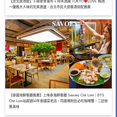
【台北居酒屋】彡耕居食事所 x 時禾酒藏 TOKYO
LOVE 梅酒
～優雅大人味的完美激盪，台北市民大道餐酒搭配推薦
【泰國海鮮餐廳推薦】上味泰海鮮餐廳 Savoey Chit Lom｜BTS
Chit Lom站超過50年泰國菜老店，四面佛附近必吃咖哩蟹，二訪依
舊美味