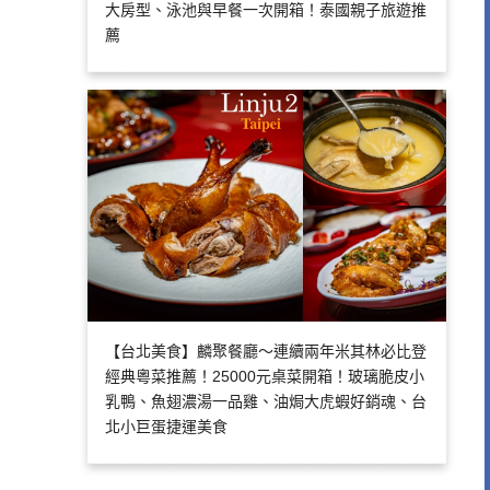
大房型、泳池與早餐一次開箱！泰國親子旅遊推
薦
【台北美食】麟聚餐廳～連續兩年米其林必比登
經典粵菜推薦！25000元桌菜開箱！玻璃脆皮小
乳鴨、魚翅濃湯一品雞、油焗大虎蝦好銷魂、台
北小巨蛋捷運美食