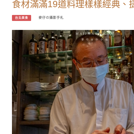
食材滿滿19道料理樣樣經典、
麥仔の攝影手札
台北美食