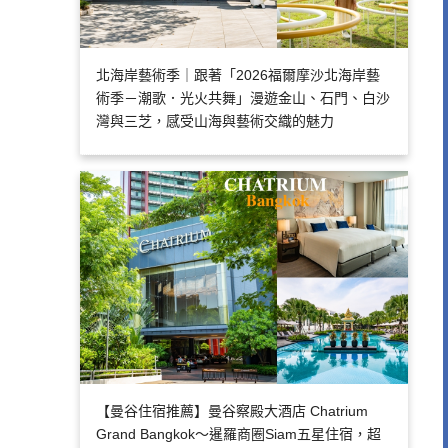
北海岸藝術季｜跟著「2026福爾摩沙北海岸藝
術季－潮歌．光火共舞」漫遊金山、石門、白沙
灣與三芝，感受山海與藝術交織的魅力
【曼谷住宿推薦】曼谷察殿大酒店 Chatrium
Grand Bangkok～暹羅商圈Siam五星住宿，超