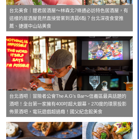
台北美食｜貍君居酒屋～林森北7條通必訪特色居酒屋，有
這樣的居酒屋竟然直接營業到清晨6點？台北深夜食堂推
薦、捷運中山站美食
台北酒吧｜冒險者公會The A.G’s Bar～信義區最具話題的
酒吧！全台第一家擁有400吋超大銀幕，270度的環景投影
佈景酒吧，電玩遊戲超過癮！國父紀念館美食