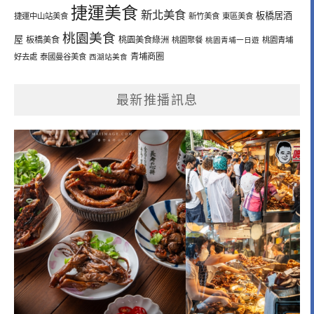
捷運美食
新北美食
板橋居酒
捷運中山站美食
新竹美食
東區美食
桃園美食
屋
板橋美食
桃園美食綠洲
桃園聚餐
桃園青埔一日遊
桃園青埔
青埔商圈
好去處
泰國曼谷美食
西湖站美食
最新推播訊息