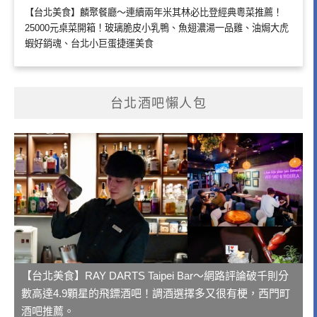
【台北美食】麟聚餐廳～連續兩年米其林必比登經典粵菜推薦！
25000元桌菜開箱！玻璃脆皮小乳鴨、魚翅濃湯一品雞、油焗大虎
蝦好銷魂、台北小巨蛋捷運美食
台北酒吧懶人包
【台北美食】RAY DARTS Taipei Bar～網路評論破千則分
數高達4.9顆星的飛鏢酒吧！調酒選擇多又很有梗，西門町
酒吧推薦。