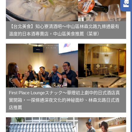
【台北美食】知心寮清酒吧～中山區林森北路九條通最有
溫度的日本酒專賣店，中山區美食推薦（菜單）
First Place Loungeスナック～華燈初上劇中的日式酒店真
實開箱，一探條通深夜文化的神秘面紗、林森北路日式酒
店推薦