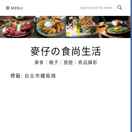
Skip
MENU
to
content
麥仔の食尚生活
美食｜親子｜旅遊｜商品攝影
標籤:
台北市鐵板燒