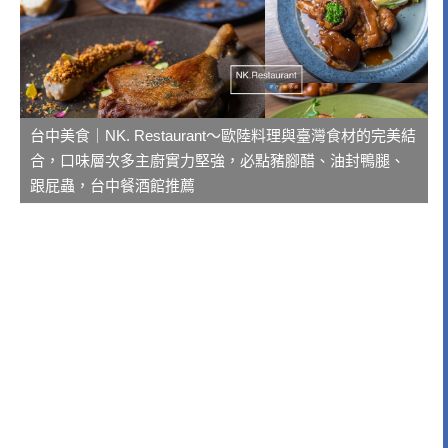
台中美食｜NK. Restaurant～歐陸料理與臺灣食材的完美結
合，口味層次多主廚實力堅強，必點豬腳醋、油封鴨腿、
跟屁蟲，台中餐酒館推薦