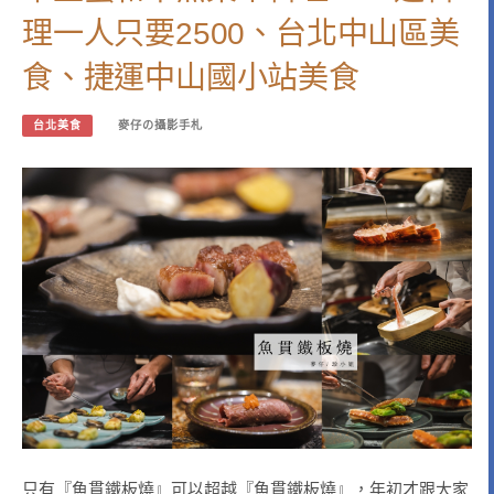
理一人只要2500、台北中山區美
食、捷運中山國小站美食
台北美食
麥仔の攝影手札
只有『魚貫鐵板燒』可以超越『魚貫鐵板燒』，年初才跟大家