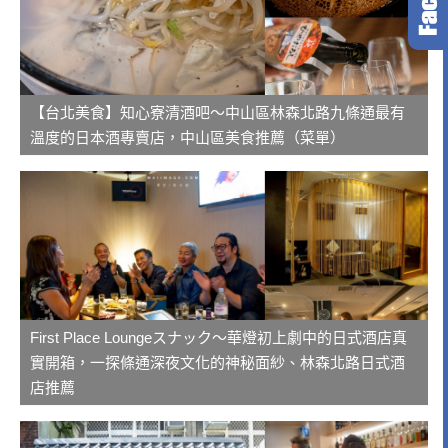
【台北美食】知心寮清酒吧～中山區林森北路九條通最有
溫度的日本酒專賣店，中山區美食推薦（菜單）
First Place Loungeスナック～華燈初上劇中的日式酒店真
實開箱，一探條通深夜文化的神秘面紗、林森北路日式酒
店推薦