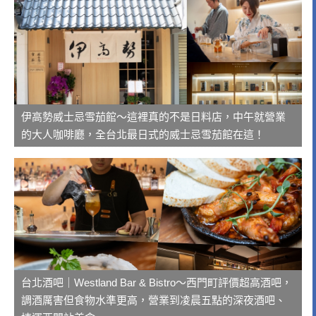
伊高勢威士忌雪茄館～這裡真的不是日料店，中午就營業
的大人咖啡廳，全台北最日式的威士忌雪茄館在這！
台北酒吧｜Westland Bar & Bistro～西門町評價超高酒吧，
調酒厲害但食物水準更高，營業到凌晨五點的深夜酒吧、