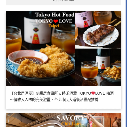
【台北居酒屋】彡耕居食事所 x 時禾酒藏 TOKYO
LOVE 梅酒
～優雅大人味的完美激盪，台北市民大道餐酒搭配推薦