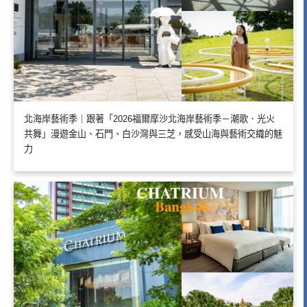
北海岸藝術季｜跟著「2026福爾摩沙北海岸藝術季－潮歌．光火
共舞」漫遊金山、石門、白沙灣與三芝，感受山海與藝術交織的魅
力