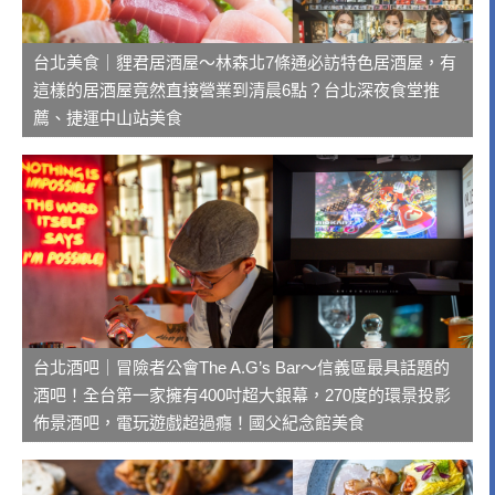
台北美食｜貍君居酒屋～林森北7條通必訪特色居酒屋，有
這樣的居酒屋竟然直接營業到清晨6點？台北深夜食堂推
薦、捷運中山站美食
台北酒吧｜冒險者公會The A.G’s Bar～信義區最具話題的
酒吧！全台第一家擁有400吋超大銀幕，270度的環景投影
佈景酒吧，電玩遊戲超過癮！國父紀念館美食