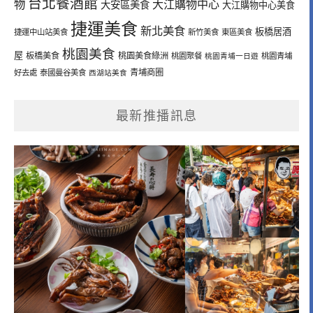
台北餐酒館
物
大江購物中心
大安區美食
大江購物中心美食
捷運美食
新北美食
板橋居酒
捷運中山站美食
新竹美食
東區美食
桃園美食
屋
板橋美食
桃園美食綠洲
桃園聚餐
桃園青埔一日遊
桃園青埔
青埔商圈
好去處
泰國曼谷美食
西湖站美食
最新推播訊息