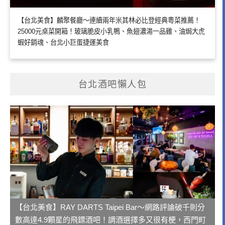
【台北美食】麟聚餐廳～連續兩年米其林必比登經典粵菜推薦！
25000元桌菜開箱！玻璃脆皮小乳鴨、魚翅濃湯一品雞、油焗大虎
蝦好銷魂、台北小巨蛋捷運美食
台北酒吧懶人包
【台北美食】RAY DARTS Taipei Bar～網路評論破千則分
數高達4.9顆星的飛鏢酒吧！調酒選擇多又很有梗，西門町