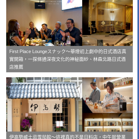
First Place Loungeスナック～華燈初上劇中的日式酒店真
實開箱，一探條通深夜文化的神秘面紗、林森北路日式酒
店推薦
伊高勢威士忌雪茄館～這裡真的不是日料店，中午就營業