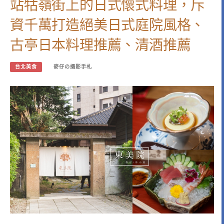
站牯嶺街上的日式懷式料理，斥
資千萬打造絕美日式庭院風格、
古亭日本料理推薦、清酒推薦
台北美食
麥仔の攝影手札