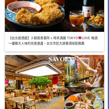
【台北居酒屋】彡耕居食事所 x 時禾酒藏 TOKYO
LOVE 梅酒
～優雅大人味的完美激盪，台北市民大道餐酒搭配推薦