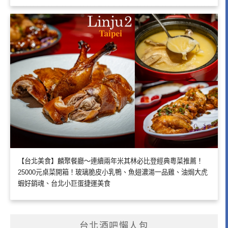
【台北美食】麟聚餐廳～連續兩年米其林必比登經典粵菜推薦！
25000元桌菜開箱！玻璃脆皮小乳鴨、魚翅濃湯一品雞、油焗大虎
蝦好銷魂、台北小巨蛋捷運美食
台北酒吧懶人包