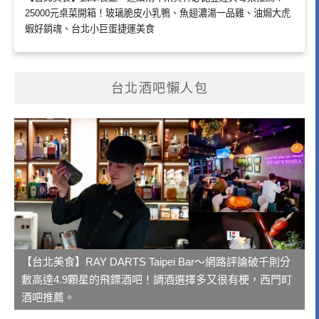
25000元桌菜開箱！玻璃脆皮小乳鴨、魚翅濃湯一品雞、油焗大虎
蝦好銷魂、台北小巨蛋捷運美食
台北酒吧懶人包
【台北美食】RAY DARTS Taipei Bar～網路評論破千則分
數高達4.9顆星的飛鏢酒吧！調酒選擇多又很有梗，西門町
酒吧推薦。