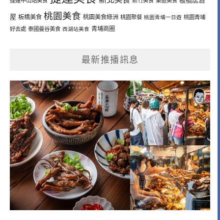
板橋居酒
捷運中山站美食
新竹美食
東區美食
桃園美食
屋
板橋美食
桃園美食綠洲
桃園聚餐
桃園青埔一日遊
桃園青埔
青埔商圈
好去處
泰國曼谷美食
西湖站美食
最新推播訊息