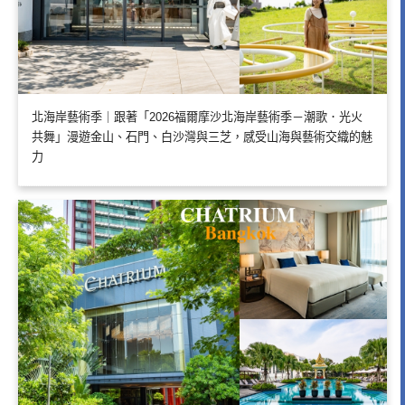
北海岸藝術季｜跟著「2026福爾摩沙北海岸藝術季－潮歌．光火
共舞」漫遊金山、石門、白沙灣與三芝，感受山海與藝術交織的魅
力