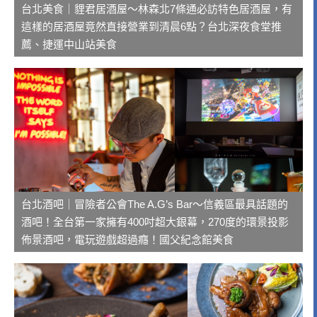
台北美食｜貍君居酒屋～林森北7條通必訪特色居酒屋，有
這樣的居酒屋竟然直接營業到清晨6點？台北深夜食堂推
薦、捷運中山站美食
台北酒吧｜冒險者公會The A.G’s Bar～信義區最具話題的
酒吧！全台第一家擁有400吋超大銀幕，270度的環景投影
佈景酒吧，電玩遊戲超過癮！國父紀念館美食