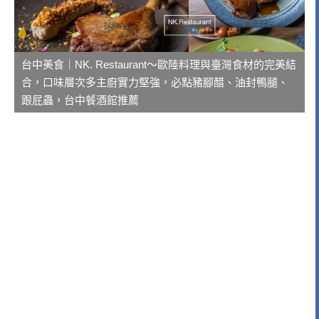
台中美食｜NK. Restaurant～歐陸料理與臺灣食材的完美結
合，口味層次多主廚實力堅強，必點豬腳醋、油封鴨腿、
跟屁蟲，台中餐酒館推薦