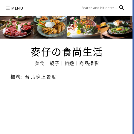
Skip
MENU
to
content
麥仔の食尚生活
美食｜親子｜旅遊｜商品攝影
標籤:
台北晚上景點