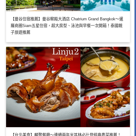
【曼谷住宿推薦】曼谷察殿大酒店 Chatrium Grand Bangkok～暹
羅商圈Siam五星住宿，超大房型、泳池與早餐一次開箱！泰國親
子旅遊推薦
【台北美食】麟聚餐廳～連續兩年米其林必比登經典粵菜推薦！