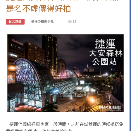
是名不虛傳得好拍
台北旅遊
麥仔の攝影手札
17
捷運信義線通車也有一段時間，之前在試營運的時候搶搭免