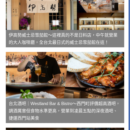
伊高勢威士忌雪茄館～這裡真的不是日料店，中午就營業
的大人咖啡廳，全台北最日式的威士忌雪茄館在這！
台北酒吧｜Westland Bar & Bistro～西門町評價超高酒吧，
調酒厲害但食物水準更高，營業到凌晨五點的深夜酒吧、
捷運西門站美食