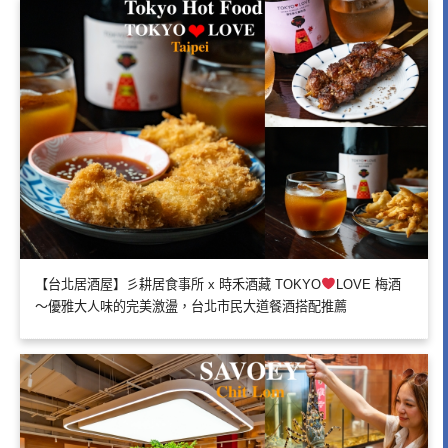
【台北居酒屋】彡耕居食事所 x 時禾酒藏 TOKYO
LOVE 梅酒
～優雅大人味的完美激盪，台北市民大道餐酒搭配推薦