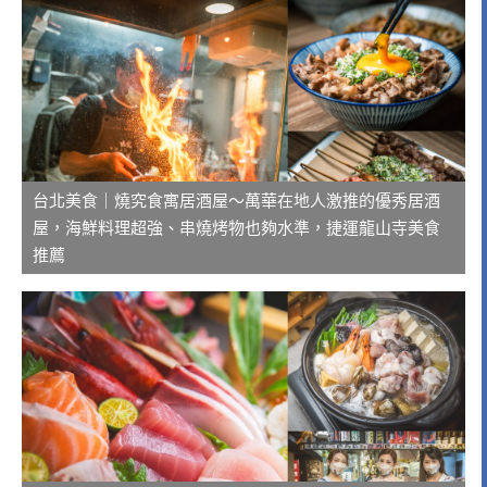
台北美食｜燒究食寓居酒屋～萬華在地人激推的優秀居酒
屋，海鮮料理超強、串燒烤物也夠水準，捷運龍山寺美食
推薦