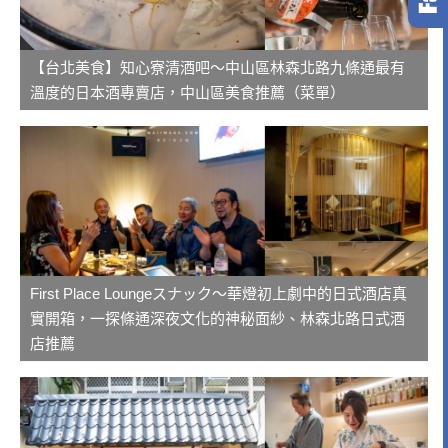
【台北美食】知心寮清酒吧～中山區林森北路九條通最有
溫度的日本酒專賣店，中山區美食推薦（菜單）
First Place Loungeスナック～華燈初上劇中的日式酒店真
實開箱，一探條通深夜文化的神秘面紗、林森北路日式酒
店推薦