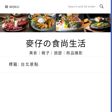
Skip
MENU
to
content
麥仔の食尚生活
美食｜親子｜旅遊｜商品攝影
標籤:
台北景點