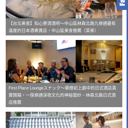
【台北美食】知心寮清酒吧～中山區林森北路九條通最有
溫度的日本酒專賣店，中山區美食推薦（菜單）
First Place Loungeスナック～華燈初上劇中的日式酒店真
實開箱，一探條通深夜文化的神秘面紗、林森北路日式酒
店推薦