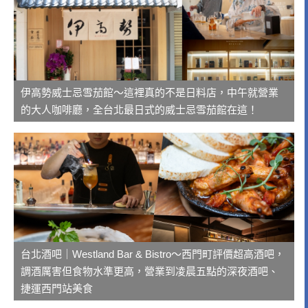
伊高勢威士忌雪茄館～這裡真的不是日料店，中午就營業
的大人咖啡廳，全台北最日式的威士忌雪茄館在這！
台北酒吧｜Westland Bar & Bistro～西門町評價超高酒吧，
調酒厲害但食物水準更高，營業到凌晨五點的深夜酒吧、
捷運西門站美食