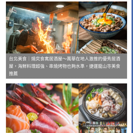
台北美食｜燒究食寓居酒屋～萬華在地人激推的優秀居酒
屋，海鮮料理超強、串燒烤物也夠水準，捷運龍山寺美食
推薦