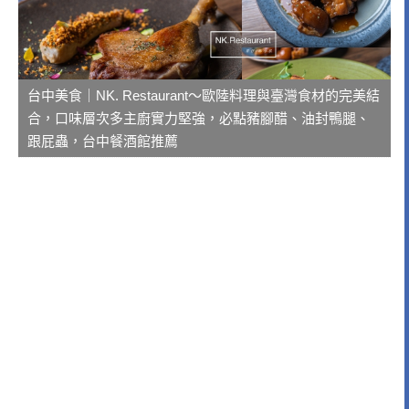
台中美食｜NK. Restaurant～歐陸料理與臺灣食材的完美結
合，口味層次多主廚實力堅強，必點豬腳醋、油封鴨腿、
跟屁蟲，台中餐酒館推薦