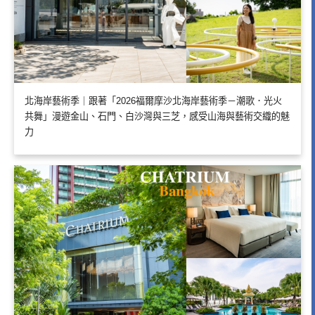
北海岸藝術季｜跟著「2026福爾摩沙北海岸藝術季－潮歌．光火
共舞」漫遊金山、石門、白沙灣與三芝，感受山海與藝術交織的魅
力