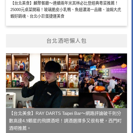
【台北美食】麟聚餐廳～連續兩年米其林必比登經典粵菜推薦！
25000元桌菜開箱！玻璃脆皮小乳鴨、魚翅濃湯一品雞、油焗大虎
蝦好銷魂、台北小巨蛋捷運美食
台北酒吧懶人包
【台北美食】RAY DARTS Taipei Bar～網路評論破千則分
數高達4.9顆星的飛鏢酒吧！調酒選擇多又很有梗，西門町
酒吧推薦。