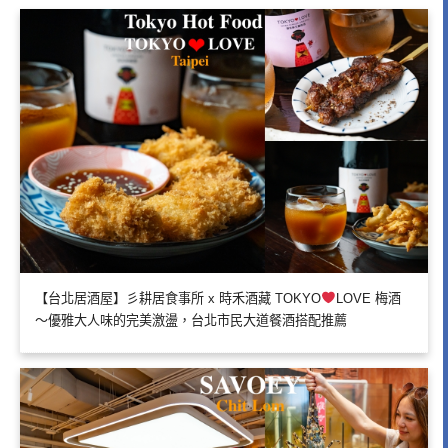
【台北居酒屋】彡耕居食事所 x 時禾酒藏 TOKYO
LOVE 梅酒
～優雅大人味的完美激盪，台北市民大道餐酒搭配推薦