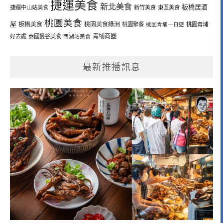
捷運美食
新北美食
板橋居酒
捷運中山站美食
新竹美食
東區美食
桃園美食
屋
板橋美食
桃園美食綠洲
桃園聚餐
桃園青埔一日遊
桃園青埔
青埔商圈
好去處
泰國曼谷美食
西湖站美食
最新推播訊息