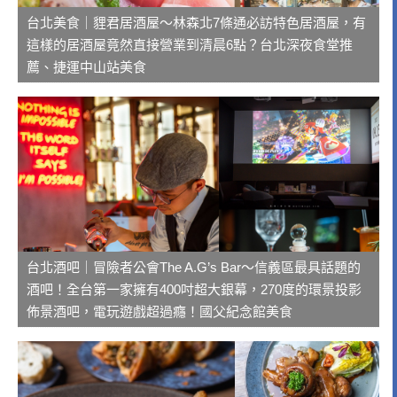
台北美食｜貍君居酒屋～林森北7條通必訪特色居酒屋，有
這樣的居酒屋竟然直接營業到清晨6點？台北深夜食堂推
薦、捷運中山站美食
台北酒吧｜冒險者公會The A.G’s Bar～信義區最具話題的
酒吧！全台第一家擁有400吋超大銀幕，270度的環景投影
佈景酒吧，電玩遊戲超過癮！國父紀念館美食