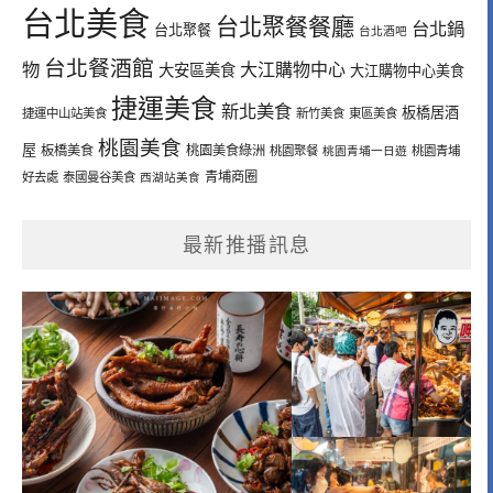
台北美食
台北聚餐餐廳
台北鍋
台北聚餐
台北酒吧
台北餐酒館
物
大江購物中心
大安區美食
大江購物中心美食
捷運美食
新北美食
板橋居酒
捷運中山站美食
新竹美食
東區美食
桃園美食
屋
板橋美食
桃園美食綠洲
桃園聚餐
桃園青埔一日遊
桃園青埔
青埔商圈
好去處
泰國曼谷美食
西湖站美食
最新推播訊息