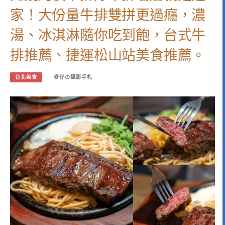
家！大份量牛排雙拼更過癮，濃
湯、冰淇淋隨你吃到飽，台式牛
排推薦、捷運松山站美食推薦。
台北美食
麥仔の攝影手札