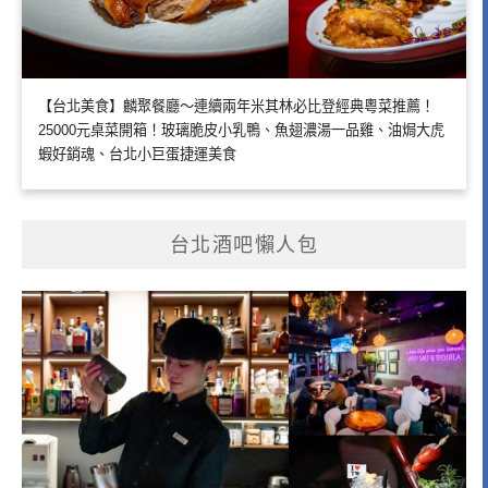
【台北美食】麟聚餐廳～連續兩年米其林必比登經典粵菜推薦！
25000元桌菜開箱！玻璃脆皮小乳鴨、魚翅濃湯一品雞、油焗大虎
蝦好銷魂、台北小巨蛋捷運美食
台北酒吧懶人包