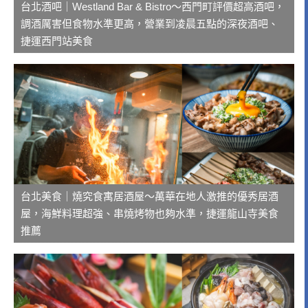
台北酒吧｜Westland Bar & Bistro～西門町評價超高酒吧，
調酒厲害但食物水準更高，營業到凌晨五點的深夜酒吧、
捷運西門站美食
台北美食｜燒究食寓居酒屋～萬華在地人激推的優秀居酒
屋，海鮮料理超強、串燒烤物也夠水準，捷運龍山寺美食
推薦