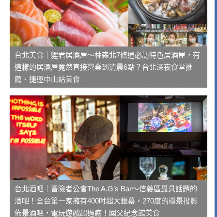
台北美食｜貍君居酒屋～林森北7條通必訪特色居酒屋，有
這樣的居酒屋竟然直接營業到清晨6點？台北深夜食堂推
薦、捷運中山站美食
台北酒吧｜冒險者公會The A.G’s Bar～信義區最具話題的
酒吧！全台第一家擁有400吋超大銀幕，270度的環景投影
佈景酒吧，電玩遊戲超過癮！國父紀念館美食