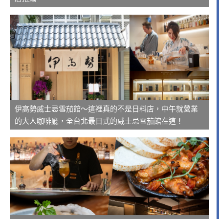
伊高勢威士忌雪茄館～這裡真的不是日料店，中午就營業
的大人咖啡廳，全台北最日式的威士忌雪茄館在這！