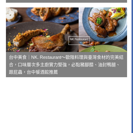
台中美食｜NK. Restaurant～歐陸料理與臺灣食材的完美結
合，口味層次多主廚實力堅強，必點豬腳醋、油封鴨腿、
跟屁蟲，台中餐酒館推薦