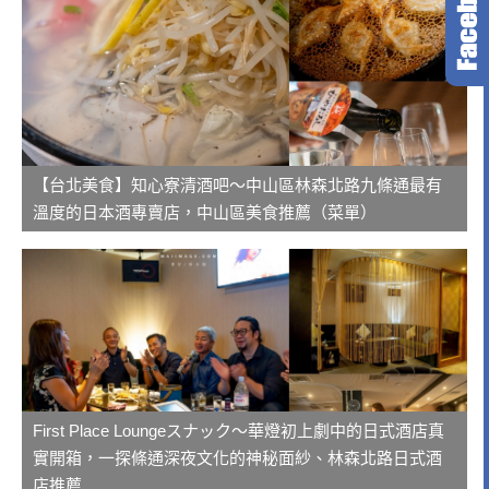
【台北美食】知心寮清酒吧～中山區林森北路九條通最有
溫度的日本酒專賣店，中山區美食推薦（菜單）
First Place Loungeスナック～華燈初上劇中的日式酒店真
實開箱，一探條通深夜文化的神秘面紗、林森北路日式酒
店推薦