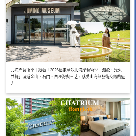
北海岸藝術季｜跟著「2026福爾摩沙北海岸藝術季－潮歌．光火
共舞」漫遊金山、石門、白沙灣與三芝，感受山海與藝術交織的魅
力