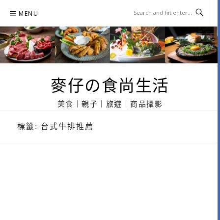
Skip
MENU
to
content
麥仔の食尚生活
美食｜親子｜旅遊｜商品攝影
標籤:
台式牛排推薦