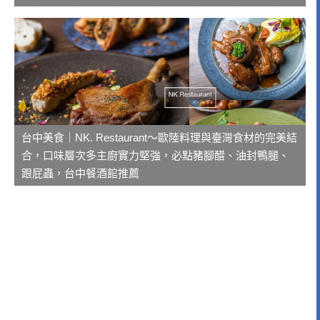
台中美食｜NK. Restaurant～歐陸料理與臺灣食材的完美結
合，口味層次多主廚實力堅強，必點豬腳醋、油封鴨腿、
跟屁蟲，台中餐酒館推薦