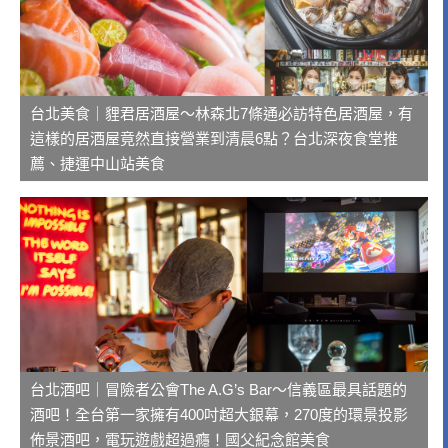
台北美食｜貍君居酒屋～林森北7條通必訪特色居酒屋，有
這樣的居酒屋竟然直接營業到清晨6點？台北深夜食堂推
薦、捷運中山站美食
台北酒吧｜冒險者公會The A.G’s Bar～信義區最具話題的
酒吧！全台第一家擁有400吋超大銀幕，270度的環景投影
佈景酒吧，電玩遊戲超過癮！國父紀念館美食