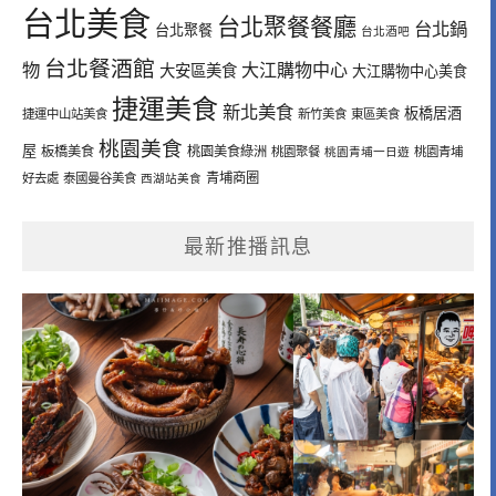
台北美食
台北聚餐餐廳
台北鍋
台北聚餐
台北酒吧
台北餐酒館
物
大江購物中心
大安區美食
大江購物中心美食
捷運美食
新北美食
板橋居酒
捷運中山站美食
新竹美食
東區美食
桃園美食
屋
板橋美食
桃園美食綠洲
桃園聚餐
桃園青埔一日遊
桃園青埔
青埔商圈
好去處
泰國曼谷美食
西湖站美食
最新推播訊息