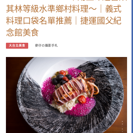
其林等級水準鄉村料理～｜義式
料理口袋名單推薦｜捷運國父紀
念館美食
大台北美食
麥仔の攝影手札