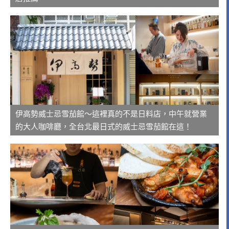
伊高勢威士忌雪茄館～這裡真的不是日料店，中午就營業
的大人咖啡廳，全台北最日式的威士忌雪茄館在這！