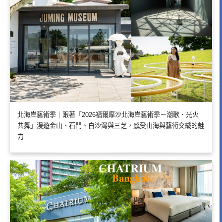
北海岸藝術季｜跟著「2026福爾摩沙北海岸藝術季－潮歌．光火
共舞」漫遊金山、石門、白沙灣與三芝，感受山海與藝術交織的魅
力