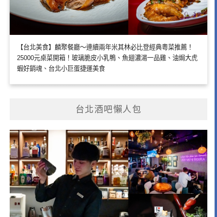
【台北美食】麟聚餐廳～連續兩年米其林必比登經典粵菜推薦！
25000元桌菜開箱！玻璃脆皮小乳鴨、魚翅濃湯一品雞、油焗大虎
蝦好銷魂、台北小巨蛋捷運美食
台北酒吧懶人包