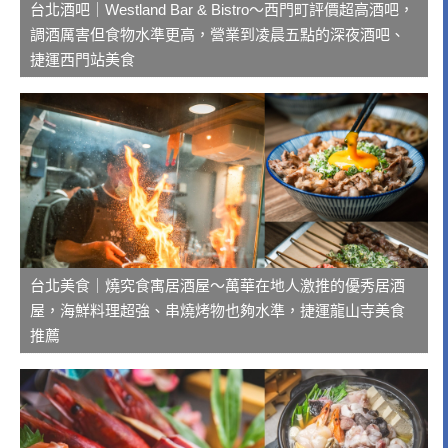
台北酒吧｜Westland Bar & Bistro～西門町評價超高酒吧，
調酒厲害但食物水準更高，營業到凌晨五點的深夜酒吧、
捷運西門站美食
台北美食｜燒究食寓居酒屋～萬華在地人激推的優秀居酒
屋，海鮮料理超強、串燒烤物也夠水準，捷運龍山寺美食
推薦