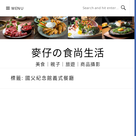
Skip
MENU
to
content
麥仔の食尚生活
美食｜親子｜旅遊｜商品攝影
標籤:
國父紀念館義式餐廳