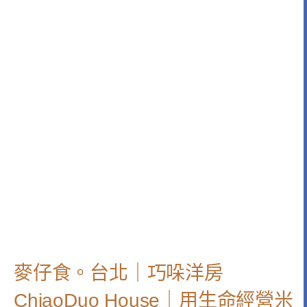
麥仔食。台北｜巧哚洋房
ChiaoDuo House｜用生命經營米