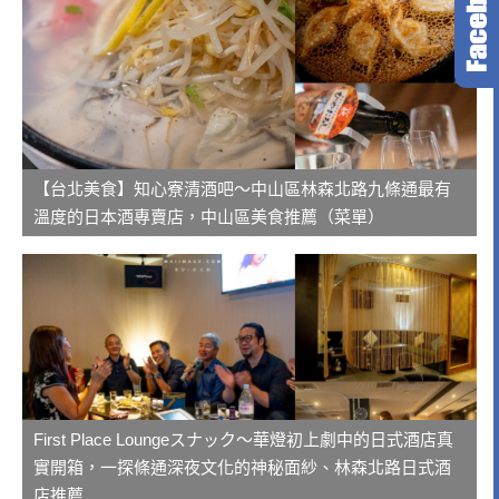
【台北美食】知心寮清酒吧～中山區林森北路九條通最有
溫度的日本酒專賣店，中山區美食推薦（菜單）
First Place Loungeスナック～華燈初上劇中的日式酒店真
實開箱，一探條通深夜文化的神秘面紗、林森北路日式酒
店推薦