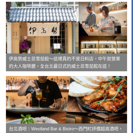
伊高勢威士忌雪茄館～這裡真的不是日料店，中午就營業
的大人咖啡廳，全台北最日式的威士忌雪茄館在這！
台北酒吧｜Westland Bar & Bistro～西門町評價超高酒吧，