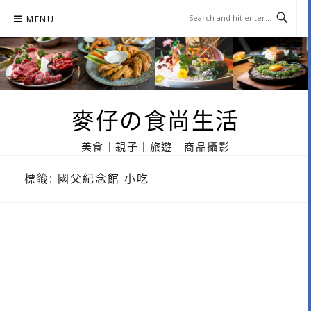
Skip
MENU
to
content
麥仔の食尚生活
美食｜親子｜旅遊｜商品攝影
標籤:
國父紀念館 小吃