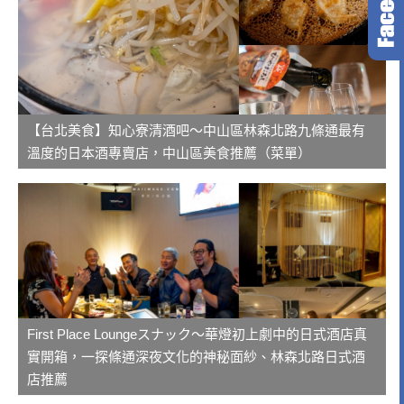
【台北美食】知心寮清酒吧～中山區林森北路九條通最有
溫度的日本酒專賣店，中山區美食推薦（菜單）
First Place Loungeスナック～華燈初上劇中的日式酒店真
實開箱，一探條通深夜文化的神秘面紗、林森北路日式酒
店推薦