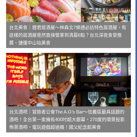
台北美食｜貍君居酒屋～林森北7條通必訪特色居酒屋，有
這樣的居酒屋竟然直接營業到清晨6點？台北深夜食堂推
薦、捷運中山站美食
台北酒吧｜冒險者公會The A.G’s Bar～信義區最具話題的
酒吧！全台第一家擁有400吋超大銀幕，270度的環景投影
佈景酒吧，電玩遊戲超過癮！國父紀念館美食