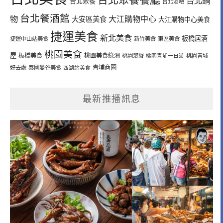
台北鍋
台北聚餐
台北酒吧
台北餐酒館
物
大江購物中心
大安區美食
大江購物中心美食
捷運美食
新北美食
板橋居酒
捷運中山站美食
新竹美食
東區美食
桃園美食
屋
板橋美食
桃園美食綠洲
桃園聚餐
桃園青埔一日遊
桃園青埔
青埔商圈
好去處
泰國曼谷美食
西湖站美食
最新推播訊息