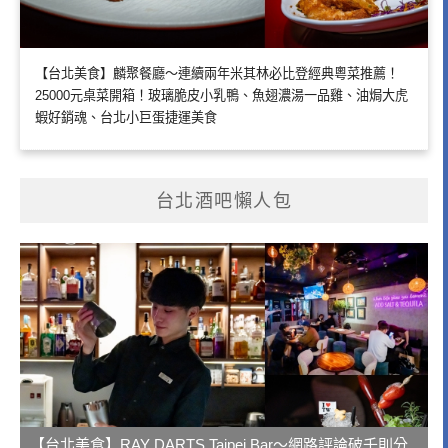
【台北美食】麟聚餐廳～連續兩年米其林必比登經典粵菜推薦！
25000元桌菜開箱！玻璃脆皮小乳鴨、魚翅濃湯一品雞、油焗大虎
蝦好銷魂、台北小巨蛋捷運美食
台北酒吧懶人包
【台北美食】RAY DARTS Taipei Bar～網路評論破千則分