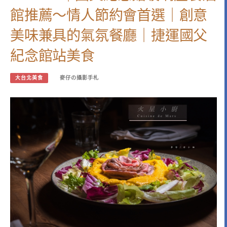
館推薦～情人節約會首選｜創意
美味兼具的氣氛餐廳｜捷運國父
紀念館站美食
大台北美食
麥仔の攝影手札