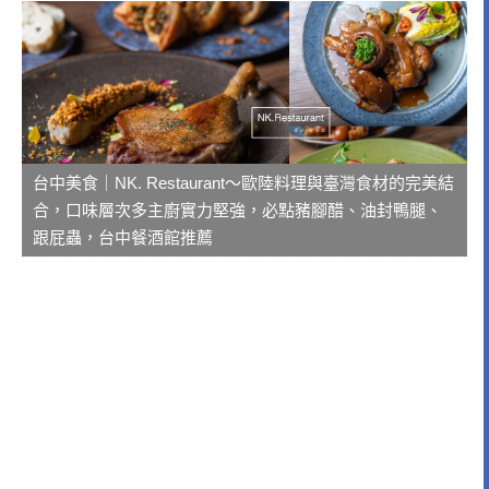
台中美食｜NK. Restaurant～歐陸料理與臺灣食材的完美結
合，口味層次多主廚實力堅強，必點豬腳醋、油封鴨腿、
跟屁蟲，台中餐酒館推薦