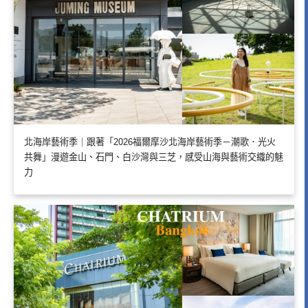
北海岸藝術季｜跟著「2026福爾摩沙北海岸藝術季－潮歌．光火
共舞」漫遊金山、石門、白沙灣與三芝，感受山海與藝術交織的魅
力