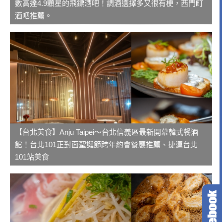
數高達4.9顆星的飛鏢酒吧！調酒選擇多又很有梗，西門町
酒吧推薦。
【台北美食】Anju Taipei～台北信義區最新開幕韓式餐酒
館！台北101正對面聖誕節跨年約會餐廳推薦、捷運台北
101站美食