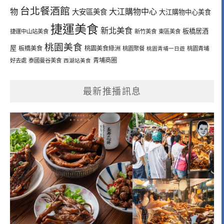
台北餐酒館
物
大江購物中心
大安區美食
大江購物中心美食
捷運美食
新北美食
板橋居酒
捷運中山站美食
新竹美食
東區美食
桃園美食
屋
板橋美食
桃園美食綠洲
桃園聚餐
桃園青埔一日遊
桃園青埔
青埔商圈
好去處
泰國曼谷美食
西湖站美食
最新推播訊息