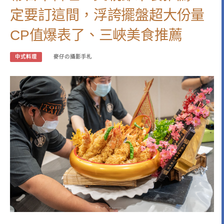
定要訂這間，浮誇擺盤超大份量
CP值爆表了、三峽美食推薦
中式料理
麥仔の攝影手札