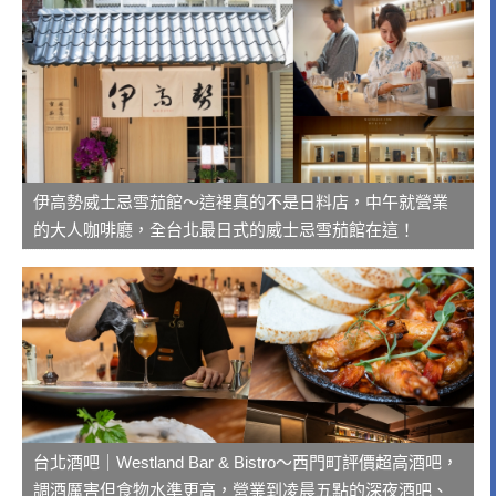
伊高勢威士忌雪茄館～這裡真的不是日料店，中午就營業
的大人咖啡廳，全台北最日式的威士忌雪茄館在這！
台北酒吧｜Westland Bar & Bistro～西門町評價超高酒吧，
調酒厲害但食物水準更高，營業到凌晨五點的深夜酒吧、