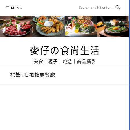
Skip
MENU
to
content
麥仔の食尚生活
美食｜親子｜旅遊｜商品攝影
標籤:
在地推薦餐廳