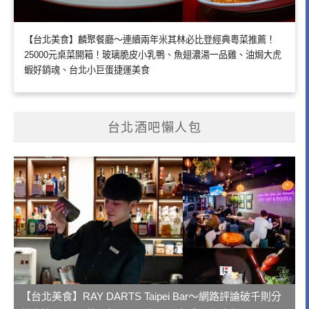
【台北美食】麟聚餐廳～連續兩年米其林必比登經典粵菜推薦！
25000元桌菜開箱！玻璃脆皮小乳鴨、魚翅濃湯一品雞、油焗大虎
蝦好銷魂、台北小巨蛋捷運美食
台北酒吧懶人包
【台北美食】RAY DARTS Taipei Bar～網路評論破千則分