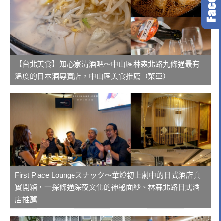
【台北美食】知心寮清酒吧～中山區林森北路九條通最有
溫度的日本酒專賣店，中山區美食推薦（菜單）
First Place Loungeスナック～華燈初上劇中的日式酒店真
實開箱，一探條通深夜文化的神秘面紗、林森北路日式酒
店推薦