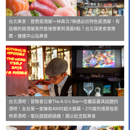
台北美食｜貍君居酒屋～林森北7條通必訪特色居酒屋，有
這樣的居酒屋竟然直接營業到清晨6點？台北深夜食堂推
薦、捷運中山站美食
台北酒吧｜冒險者公會The A.G’s Bar～信義區最具話題的
酒吧！全台第一家擁有400吋超大銀幕，270度的環景投影
佈景酒吧，電玩遊戲超過癮！國父紀念館美食