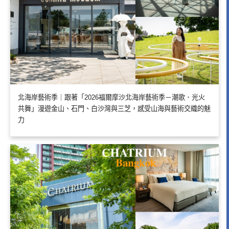
北海岸藝術季｜跟著「2026福爾摩沙北海岸藝術季－潮歌．光火
共舞」漫遊金山、石門、白沙灣與三芝，感受山海與藝術交織的魅
力