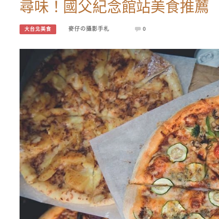
尋味！國父紀念館站美食推薦
麥仔の攝影手札
0
大台北美食