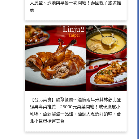
大房型、泳池與早餐一次開箱！泰國親子旅遊推
薦
【台北美食】麟聚餐廳～連續兩年米其林必比登
經典粵菜推薦！25000元桌菜開箱！玻璃脆皮小
乳鴨、魚翅濃湯一品雞、油焗大虎蝦好銷魂、台
北小巨蛋捷運美食