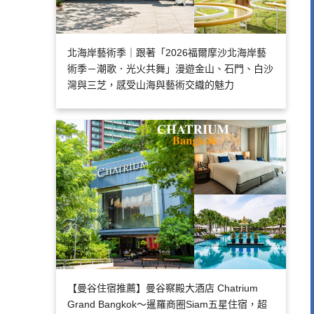
北海岸藝術季｜跟著「2026福爾摩沙北海岸藝
術季－潮歌．光火共舞」漫遊金山、石門、白沙
灣與三芝，感受山海與藝術交織的魅力
【曼谷住宿推薦】曼谷察殿大酒店 Chatrium
Grand Bangkok～暹羅商圈Siam五星住宿，超