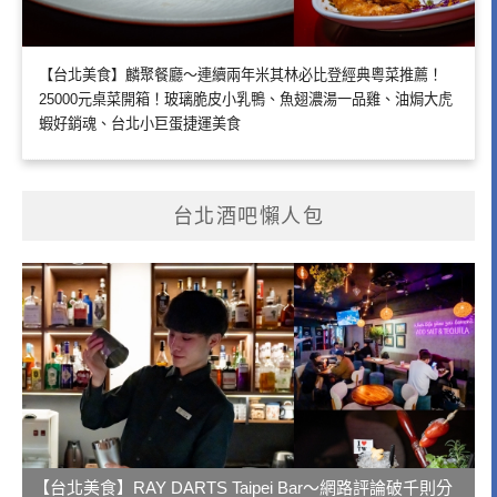
【台北美食】麟聚餐廳～連續兩年米其林必比登經典粵菜推薦！
25000元桌菜開箱！玻璃脆皮小乳鴨、魚翅濃湯一品雞、油焗大虎
蝦好銷魂、台北小巨蛋捷運美食
台北酒吧懶人包
【台北美食】RAY DARTS Taipei Bar～網路評論破千則分