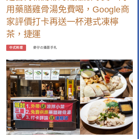
用藥膳雞骨湯免費喝，Google商
家評價打卡再送一杯港式凍檸
茶，捷運
中式料理
麥仔の攝影手札