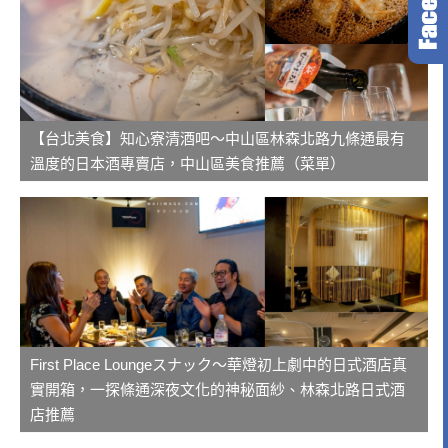
【台北美食】知心寮清酒吧～中山區林森北路九條通最有
溫度的日本酒專賣店，中山區美食推薦（菜單）
First Place Loungeスナック～華燈初上劇中的日式酒店真
實開箱，一探條通深夜文化的神秘面紗、林森北路日式酒
店推薦