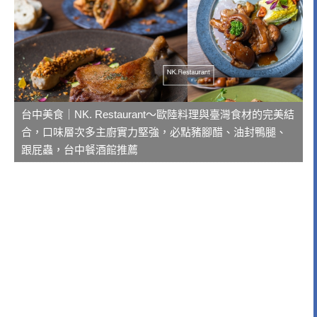
台中美食｜NK. Restaurant～歐陸料理與臺灣食材的完美結
合，口味層次多主廚實力堅強，必點豬腳醋、油封鴨腿、
跟屁蟲，台中餐酒館推薦