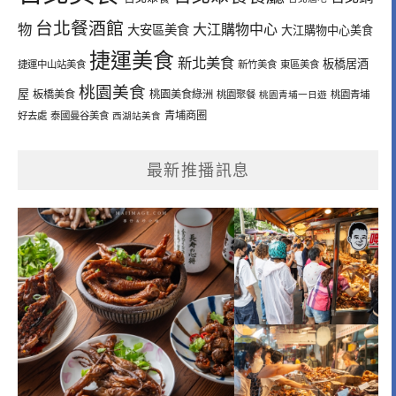
台北餐酒館
物
大江購物中心
大安區美食
大江購物中心美食
捷運美食
新北美食
板橋居酒
捷運中山站美食
新竹美食
東區美食
桃園美食
屋
板橋美食
桃園美食綠洲
桃園聚餐
桃園青埔一日遊
桃園青埔
青埔商圈
好去處
泰國曼谷美食
西湖站美食
最新推播訊息