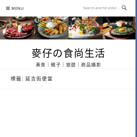
Skip
MENU
to
content
麥仔の食尚生活
美食｜親子｜旅遊｜商品攝影
標籤:
延吉街便當