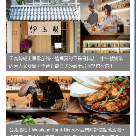
伊高勢威士忌雪茄館～這裡真的不是日料店，中午就營業
的大人咖啡廳，全台北最日式的威士忌雪茄館在這！
台北酒吧｜Westland Bar & Bistro～西門町評價超高酒吧，