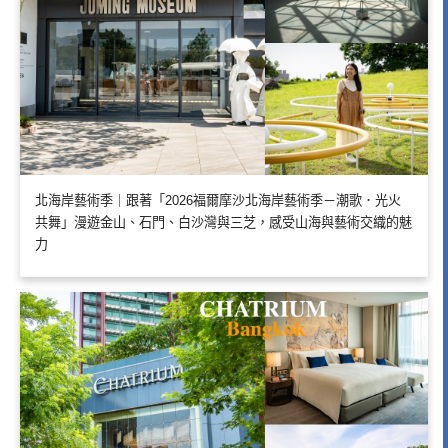
北海岸藝術季｜跟著「2026福爾摩沙北海岸藝術季－潮歌．光火
共舞」漫遊金山、石門、白沙灣與三芝，感受山海與藝術交織的魅
力