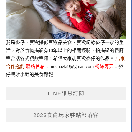
我是麥仔，喜歡攝影喜歡品美食，喜歡紀錄麥仔一家的生
活，對於食物攝影有10年以上的相關經驗，拍攝過的餐廳
種含括各式餐飲種類，希望大家能喜歡麥仔的作品。
店家
合作邀約
聯絡信箱
：
muchael29@gmail.com
粉絲專頁
：
麥
仔與珍小姐的美食報報
LINE訊息訂閱
2023食尚玩家駐站部落客