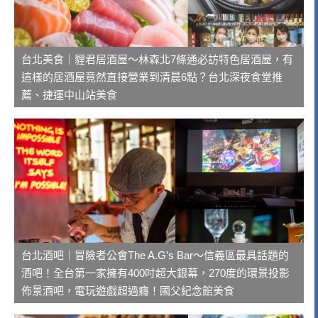
台北美食｜貍君居酒屋～林森北7條通必訪特色居酒屋，有
這樣的居酒屋竟然直接營業到清晨6點？台北深夜食堂推
薦、捷運中山站美食
台北酒吧｜冒險者公會The A.G’s Bar～信義區最具話題的
酒吧！全台第一家擁有400吋超大銀幕，270度的環景投影
佈景酒吧，電玩遊戲超過癮！國父紀念館美食